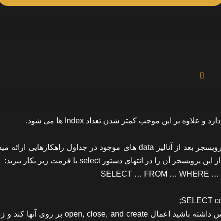
این مورد بازخوردی از اجرای هر query میدهد. در حقیقت این پرویسجر بعد از آنالیز data های موجود در جداول راهکارهای
SELECT … FROM … WHERE … P
SELECT co
توجه داشته باشید در صورتی که تعداد زیادی جدول در یک دیتابیس داشته باشید اعمال , close, and create