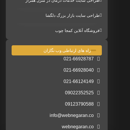
طراحی سایت خدمات درمان در منزل همراز
طراحی سایت بازار بزرگ دلگشا
فروشگاه آنلاین کمجا چوب
راه های ارتباطی وب نگاران
021-66928787
021-66928040
021-66124149
09022352525
09123790588
info@webnegaran.co
webnegaran.co