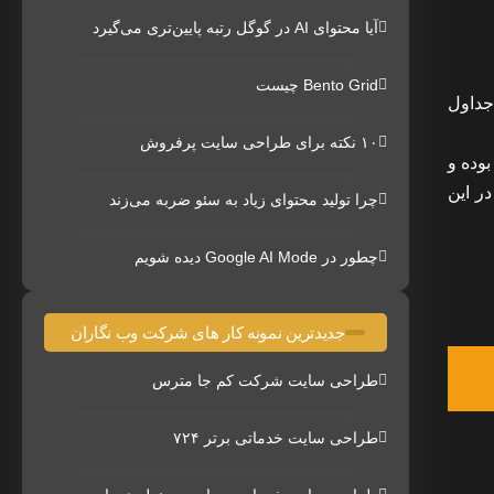
آیا محتوای AI در گوگل رتبه پایین‌تری می‌گیرد
Bento Grid چیست
 این امکان وجود دارد که در هر دیتابیس table های مورد نظر را انتخاب نموده و با استفاده از گزینه Optimize Table جداول
۱۰ نکته برای طراحی سایت پرفروش
ب اشتراک بسیار کم بوده و
ر این
چرا تولید محتوای زیاد به سئو ضربه می‌زند
چطور در Google AI Mode دیده شویم
جدیدترین نمونه کار های شرکت وب نگاران
طراحی سایت شرکت کم جا مترس
طراحی سایت خدماتی برتر ۷۲۴