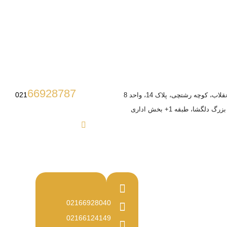
66928787
021
ب، کوچه رشتچی، پلاک 14، واحد 8
 دلگشا، طبقه 1+ بخش اداری
02166928040
02166124149