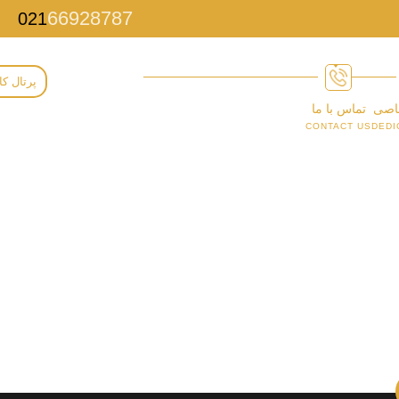
66928787
021
پرتال کا
اصی
تماس با ما
CONTACT US
DEDI