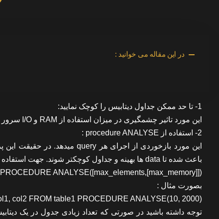
در این مقاله می خوانید :
1- تا حد ممکن جداول دیتابیس را کوچک نمایید:
این مورد تاثیر چشمگیری در میزان استفاده از RAM و I/O سرور دارد و علاوه بر این موجب کمتر شدن تعداد Index ها می شود.
2- استفاده از procedure ANALYSE :
باعث شده تا data ها بهینه و جداول کوچکتر شوند. جهت استفاده از این پرویسجر آن را در انتهای دستور select با فرمت زیر بکار ببرید:
ROCEDURE ANALYSE([max_elements,[max_memory]])
بصورت مثال :
l1, col2 FROM table1 PROCEDURE ANALYSE(10, 2000);