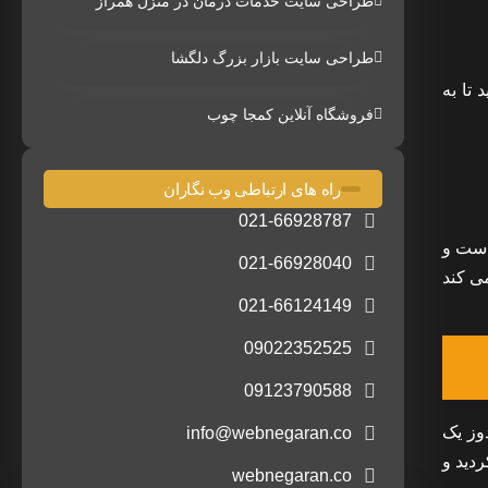
طراحی سایت خدمات درمان در منزل همراز
طراحی سایت بازار بزرگ دلگشا
تا به
فروشگاه آنلاین کمجا چوب
راه های ارتباطی وب نگاران
021-66928787
 است و
021-66928040
می کند
021-66124149
09022352525
09123790588
ندوز یک
info@webnegaran.co
دید و
webnegaran.co