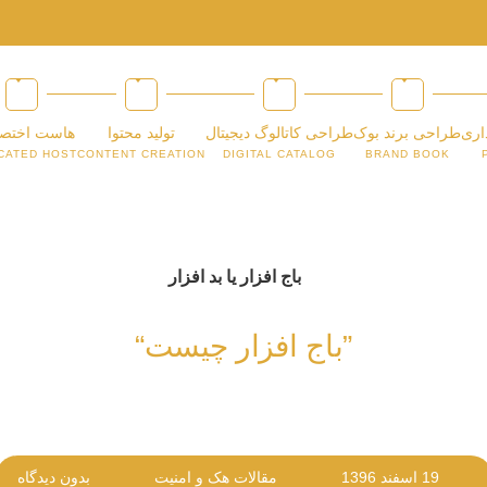
اری
طراحی برند بوک
طراحی کاتالوگ دیجیتال
تولید محتوا
هاست اختص
CATED HOST
CONTENT CREATION
DIGITAL CATALOG
BRAND BOOK
”باج افزار چیست“
19 اسفند 1396
مقالات هک و امنیت
بدون دیدگاه