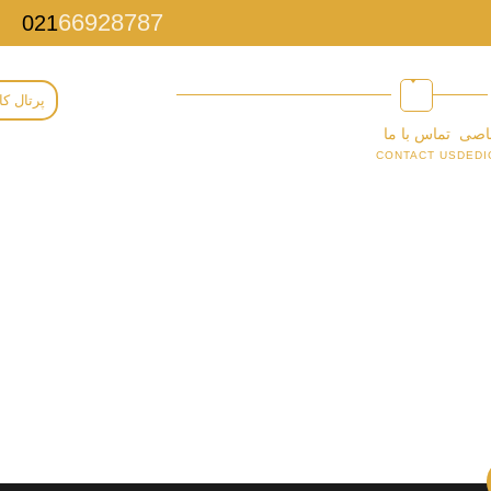
66928787
021
پرتال کا
اصی
تماس با ما
CONTACT US
DEDI