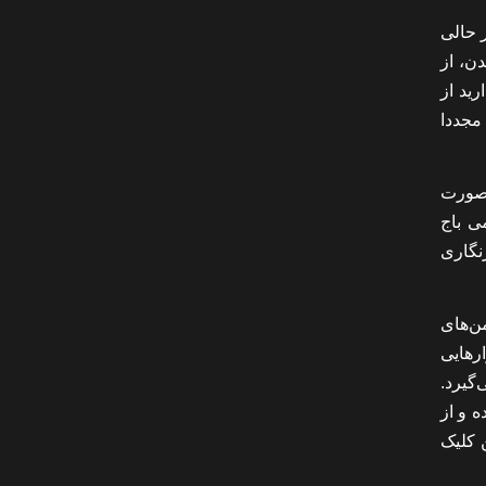
کنید در حالی
ن، از
ید از
 مجددا
 صورت
ی باج
نگاری
من‌های
ج افزارهایی
ار می‌گیرد.
 و از
click me” که با نام“روی من کلیک