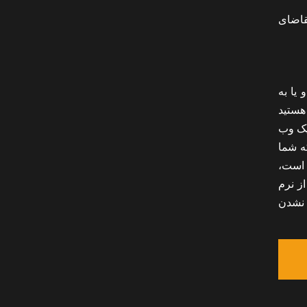
 تقاضای
یا به
 هستید
ه یک وب
 و بدون آنکه شما
 است،
از نرم
نصب نشدن