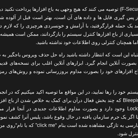
متخصصان امنیت ایران سرور (مورد تایید کمپانی آنتی ویروس F-Secure) توصیه می کنند که هیچ وجهی به باج افزارها پرداخت ن
از پس گیری فایل ها و داده های آن است، بهتر است قبل از آلوده شد
 یک حمله قرارگرفتید، با آرامش و خونسردی هرچیزی را که لازم دار
 بسیاری از باج افزارها کنترل سیستم را بازگردانند، ممکن است همیشه
ا همچنان کنترلی روی اطلاعات خود نداشته باشید.
اشتباه این است که انتظار داشته باشید راه حل حذف ویروس باجگیر به
صورت آنلاین انجام گیرد. ابزارهای آنلاین اغلب برای نسخه‌های قدیم
باج افزارهای خود را بصورت مداوم بروزرسانی نموده و روش‌های رمز
م خود را رها نمایید، در این مواقع ما توصیه اکید میکنیم که در انج
فعال در حوزه امنیت عضو شوید مخصوصا انجمن Bleeping Computer که چند بخش فعال درآن برای کمک به خلاص شدن از با
مانند Locky, TeslaCrypt, CryptoWall, Petya, CryptXXX, Locker وجود دارد و بصورت مداوم اطلاعات جدیدی در آنجا قر
 اگر یک جرم سازمان یافته در حال وقوع باشد، پلیس آنرا کشف نموده
خطرات بیشتر پیشگیری شود. همچنین نوع جدیدی از باج افزار فارسی به تازگی مشاهده شده است بنام “
نترل شود.