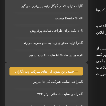
آیا محتوای AI در گوگل رتبه پایین‌تری می‌گیرد
رکت‌ها
Bento Grid چیست
خته و
۱۰ نکته برای طراحی سایت پرفروش
آنلاین
چرا تولید محتوای زیاد به سئو ضربه می‌زند
پس از
 کنید
چطور در Google AI Mode دیده شویم
ما می
طلاعات
جدیدترین نمونه کار های شرکت وب نگاران
تورات
طراحی سایت شرکت کم جا مترس
طراحی سایت خدماتی برتر ۷۲۴