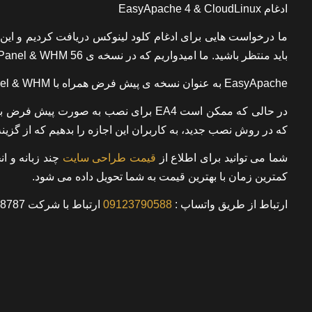
ادغام EasyApache 4 & CloudLinux
ما درخواست هایی برای ادغام کلود لینوکس دریافت کردیم و این 
باید منتظر باشید. ما امیدواریم که در نسخه ی 56 cPanel & WHM به صورت کامل از CloudLinux پشتیبانی شود.
EasyApache به عنوان نسخه ی پیش فرض همراه با cPanel & WHM
در حالی که ممکن است EA4 برای نصب به صو
که در روش نصب جدید، به کاربران این اجازه را بدهیم که از گز
شما می توانید برای اطلاع از
قیمت طراحی سایت
چند زبانه و ا
کمترین زمان با بهترین قیمت به شما تحویل داده می شود
.
ارتباط از طریق واتساپ
:
09123790588
ارتباط با شرکت 00982166928787