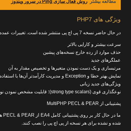
مطالعه بیشتر
روش فعال سازی Ping در سرور ویندوز
ویژگی های PHP7
در حال حاضر نسخه 7 پی اچ پی منتشر شده است. تغییرات عمده PHP۷ را می‌توان به صورت زیر دسته بندی کرد:
سرعت بیشتر و کارایی بالاتر
حذف موارد از رده خارج نسخه‌های پیشین
عملگرهای جدید
مرتب‎سازی و یک دست نمودن متغیرها و تخصیص مقدار به آن
نمایش بهتر خطا و Exception و مدیریت کارآمدتر آن‌ها با استفاده از Engine Exception
ویژگی‌های جدید زبانی
نوع‎گذاری قوی (strong type scalars)؛ قابلیت مشخص نمودن نوع پارامترهای یک تابع و مقدار برگشتی از آن
پشتیبانی از MultiPHP PECL & PEAR
ما 
شده و نشده برای هر نسخه از پی اچ پی را نصب کنند.