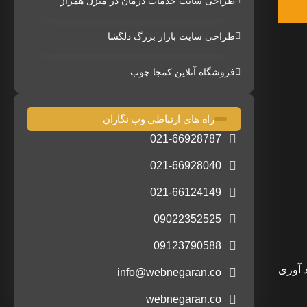
طراحی سایت خدمات درمان در منزل همراز
طراحی سایت بازار بزرگ دلگشا
فروشگاه آنلاین کمجا چوب
راه های ارتباطی وب نگاران
021-66928787
021-66928040
021-66124149
09022352525
09123790588
ی گرد آوری
info@webnegaran.co
webnegaran.co