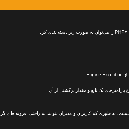
در حال کار بر روی پشتیبانی کامل EA4 از PECL & PEAR هستیم، به طوری که کاربران و مدیران بتوانند به راحتی افرونه ها