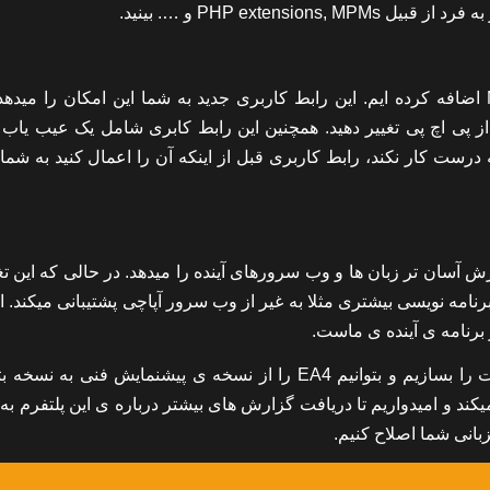
PHP exte و …. بینید.
ما تب ‘PHP Handlers’ را به رابط کاربری مدیریت MultiPHP اضافه کرده ایم. این رابط کاربری جدید به شما این امکان را م
Apache hand را برای هر نسخه از پی اچ پی تغییر دهید. همچنین این رابط کابری شامل یک عیب ی
ت کار نکند، رابط کاربری قبل از اینکه آن را اعمال کنید به شما 
 آسان تر زبان ها و وب سرورهای آینده را میدهد. در حالی که این تغ
 برنامه نویسی بیشتری مثلا به غیر از وب سرور آپاچی پشتیبانی میکند. ال
 برنامه ی آینده ی ماست.
با تغییرات و پیشرفت های اخیر توانستیم برای EA4 پنل مهاجرت را بسازیم و بتوانیم EA4 را از نسخه ی پیشنمایش فنی ب
یکند و امیدواریم تا دریافت گزارش های بیشتر درباره ی این پلتفرم به 
زبانی شما اصلاح کنیم.