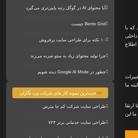
آیا محتوای AI در گوگل رتبه پایین‌تری می‌گیرد
Bento Grid چیست
یدهد که با
اب داخلی
۱۰ نکته برای طراحی سایت پرفروش
اطلاع
چرا تولید محتوای زیاد به سئو ضربه می‌زند
چطور در Google AI Mode دیده شویم
ییرات
بته ما
جدیدترین نمونه کار های شرکت وب نگاران
ه نسخه بتا ارتقا
طراحی سایت شرکت کم جا مترس
ما این
طراحی سایت خدماتی برتر ۷۲۴