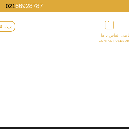
66928787
021
پرتال کا
اصی
تماس با ما
CONTACT US
DEDI