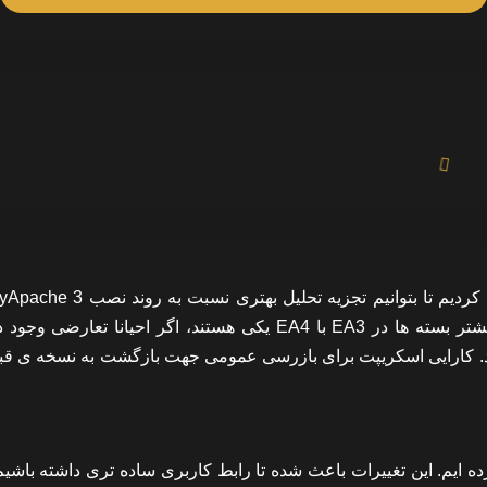
انتخاب بسته مناسب EA 4 داشته باشیم. این در حالیست که بیشتر بسته ها در EA3 با EA4 یکی هستند، اگر احیانا 
کند. کارایی اسکریپت برای بازرسی عمومی جهت بازگشت به نسخه ی قب
ادی را به رابط کاربری EA4 در WHM اضافه کرده ایم. این تغییرات باعث شده تا رابط کاربری ساده تری داشته ب