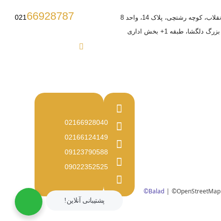
66928787
021
ب، کوچه رشتچی، پلاک 14، واحد 8
 دلگشا، طبقه 1+ بخش اداری
02166928040
02166124149
09123790588
09022352525
پشتیبانی
آنلاین!