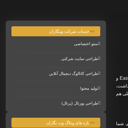
خدمات شرکت وبنگاران
سئو اختصاصی
طراحی سایت شرکتی
طراحی کاتالوگ دیجیتال آنلاین
ما اسکریپت EasyApache را به صورت قابل توجهی باز نویسی کردیم تا بتوانیم تجزیه تحلیل بهتری نسبت به روند نصب EasyApache 3 و
تعارضی وجود داشت،
تولید محتوا
لی هم
طراحی پورتال (پرتال)
تازه های وبلاگ وب نگاران
اشیم. شما