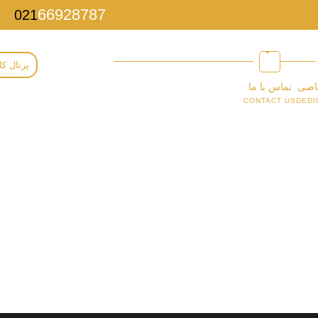
66928787
021
پرتال کا
اصی
تماس با ما
CONTACT US
DEDI