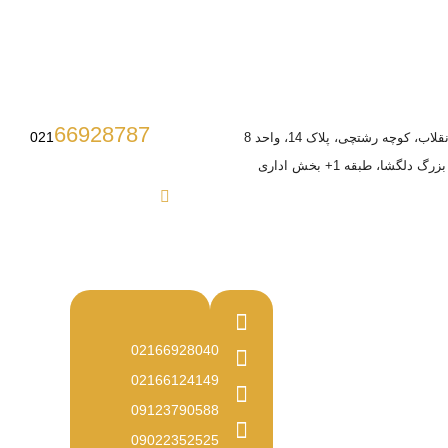
66928787
021
ب، کوچه رشتچی، پلاک 14، واحد 8
 دلگشا، طبقه 1+ بخش اداری
02166928040
02166124149
09123790588
09022352525