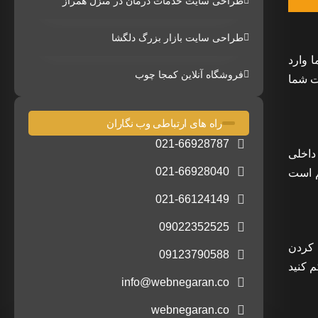
طراحی سایت خدمات درمان در منزل همراز
طراحی سایت بازار بزرگ دلگشا
 وارد
فروشگاه آنلاین کمجا چوب
ه صفحات شما
راه های ارتباطی وب نگاران
021-66928787
داخلی
021-66928040
ت کم است
021-66124149
09022352525
حجم کردن
09123790588
ها به فرمت های کم حجم تر است زیرا کیفیت تصویر (resolution) را کم می کنند. تصویر را تا 72dpi کم کنید
info@webnegaran.co
webnegaran.co