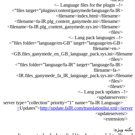
GB.files_ganymede_en_GB_language_p
IR.files_ganymede_fa_IR_language_
<server type=”collection” priority=”1″ nam
Updates”>
http://update.faIR.com/tr