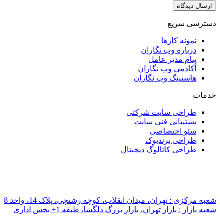
ان
کتی
یت
جیتال
ان انقلاب، کوچه رشتچی، پلاک 14، واحد 8
زار بزرگ دلگشا، طبقه 1+ بخش اداری