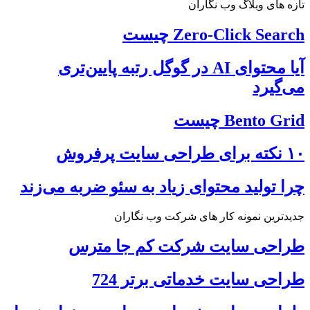
ان
چیست
محتوای AI در گوگل رتبه پایین‌تری
ی زیاد به سئو ضربه می‌زند
ی شرکت وب نگاران
رکت کم جا مترس
تی برتر 724