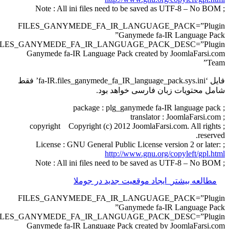
FILES_GANYMEDE_FA_IR_LANGU
Ganymed
FILES_GANYMEDE_FA_IR_LANGUAGE_P
Ganymede fa-IR Language Pack crea
فایل ‘fa-IR.files_ganymede_fa_IR_language_pack.sys.ini’ فقط
سی خواهد بود.
; copyright Copyright (c) 2012 Joom
http://www.g
موقعیت جدید در جوملا
FILES_GANYMEDE_FA_IR_LANGU
Ganymed
FILES_GANYMEDE_FA_IR_LANGUAGE_P
Ganymede fa-IR Language Pack crea