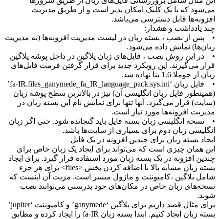
نی فایل‌های زبان از طریق سرورها
مکان پذیر است و از طریق مدیریت
می‌باشد.
ان در لیست مدیریت افزونه‌ها (نه مدیریت
شود.
ل‌های زبان پلاگین در داخل پوشه پلاگین
کرد جدید برای قرار گرفتن فرمت فایل‌های
• فایل زبان ‘fa-IR.files_ganymede_fa_IR_language_pack.sys.ini’
یسی آن) نیز در بالاترین سطح پوشه زبان
ا تنها برای نمایش نام این بسته زبان در
یاز است.
ته فایل باید گنجانده شود. حتی اگر زبان
بسیاری از سایت‌ها باشد.
دین افزونه در یک فایل
ی‌تواند برای ایجاد یک زبان خاص برای
 زبان مورد استفاده قرار گیرد. برای ایجاد
بسته زبان مشابه بالا با اضافه کردن بخش <files> برای هر جزء
 و ماژول میسر است. مزیت آن اینست که
مکان‌های خود بدرستی می‌توانند نصب
برای مثال قصد داریم برای پلاگین ‘ganymede’ و کامپوننت ‘jupiter’
بسته زبان ایجاد کنیم. ابتدا بسته زبان fa-IR را ایجاد کرده و مطابق