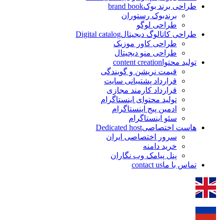
brand boo
توران
و
جیتال
Digital catalog
ر موزیک
دیجیتال
content c
 و گویندگی
یبانی سایت
مند مجازی
ی اینستاگرام
ینستاگرام
رام
Dedicated hos
اصی ایران
ب نگاران
con