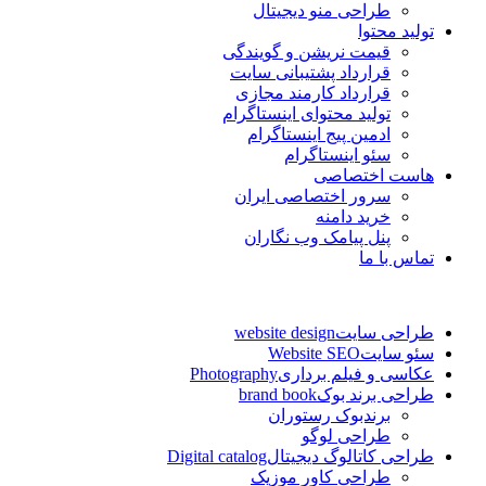
طراحی منو دیجیتال
تولید محتوا
قیمت نریشن و گویندگی
قرارداد پشتیبانی سایت
قرارداد کارمند مجازی
تولید محتوای اینستاگرام
ادمین پیج اینستاگرام
سئو اینستاگرام
هاست اختصاصی
سرور اختصاصی ایران
خرید دامنه
پنل پیامک وب نگاران
تماس با ما
طراحی سایت
website design
سئو سایت
Website SEO
عکاسی و فیلم برداری
Photography
طراحی برند بوک
brand book
برندبوک رستوران
طراحی لوگو
طراحی کاتالوگ دیجیتال
Digital catalog
طراحی کاور موزیک