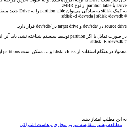
Drive با partition table از نوع MBR:
به کمک sfdisk به سادگی می‌توان partition table را به Drive جدید منتقل نمود.
# sfdisk -d /dev/sda | sfdisk /dev/sdb
source drive در /dev/sda و target drive در /dev/sdb قرار دارد.
در صورت تمایل یا اگر partition توسط سیستم شناخته نشد، باید آنرا از هسته سیستم به کمک دستور زیر انتقال دهید:
# sfdisk -R /dev/sdb
معمولا در هنگام استفاده از fdisk، cfdisk و … ممکن است partitions ایجاد شود، دقت داشته باشید که partitions ایجاد شده باید از نوع Linux raid autodetect (ID fd) باشد.
به این مطلب امتیاز دهید
مطالعه بیشتر
مقایسه سرور مجازی و هاست اشتراکی