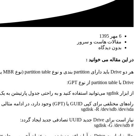
6 مهر 1395
مقالات هاست و سرور
بدون دیدگاه
در این مقاله می خوانید :
هر دو Drive باید دارای partition بندی و نوع partition table (نوع MBR یا GPT) یکسان باشند، برای دیسک‌های بزرگتر از 2TiB از نوع GPT استفاده می‌گردد.
Drive با partition table از نوع GPT:
از ابزار sgdisk می‌توانید استفاده کنید و به راحتی جدول پارتیشن به یک درایو جدید کپی نمایید.
راه‌های مختلفی برای کپی GUID یا (GPT) وجود دارد، در ادامه مثالی از انتقال اطلاعات از sda به sdb آورده شده است:
sgdisk -R /dev/sdb /dev/sda
نیاز است برای Drive جدید UUID تصادفی جدید ایجاد گردد:
# sgdisk -G /dev/sdb
حال نیاز است Drive به آرایه افزوده شده، و به عنوان آخرین مرحله bootloader باید نصب شود.