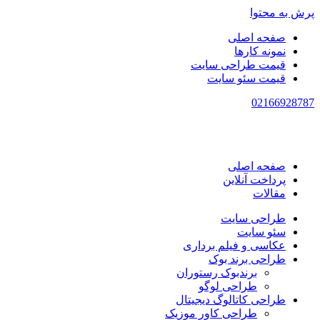
پرش به محتوا
صفحه اصلی
نمونه کارها
قیمت طراحی سایت
قیمت سئو سایت
021
66928787
صفحه اصلی
پرداخت آنلاین
مقالات
طراحی سایت
سئو سایت
عکاسی و فیلم برداری
طراحی برند بوک
برندبوک رستوران
طراحی لوگو
طراحی کاتالوگ دیجیتال
طراحی کاور موزیک