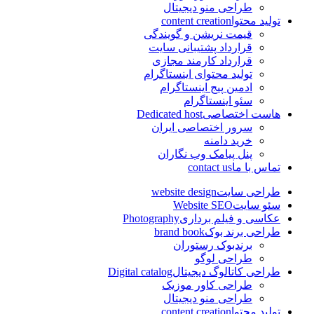
طراحی منو دیجیتال
تولید محتوا
content creation
قیمت نریشن و گویندگی
قرارداد پشتیبانی سایت
قرارداد کارمند مجازی
تولید محتوای اینستاگرام
ادمین پیج اینستاگرام
سئو اینستاگرام
هاست اختصاصی
Dedicated host
سرور اختصاصی ایران
خرید دامنه
پنل پیامک وب نگاران
تماس با ما
contact us
طراحی سایت
website design
سئو سایت
Website SEO
عکاسی و فیلم برداری
Photography
طراحی برند بوک
brand book
برندبوک رستوران
طراحی لوگو
طراحی کاتالوگ دیجیتال
Digital catalog
طراحی کاور موزیک
طراحی منو دیجیتال
تولید محتوا
content creation