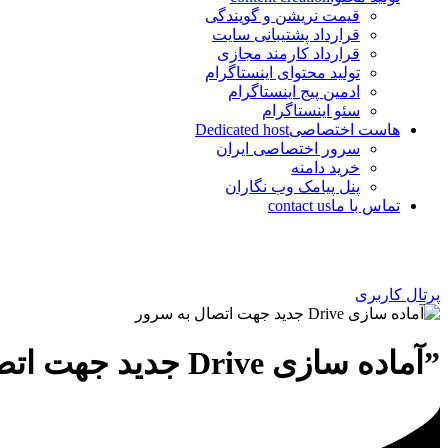
قیمت نریشن و گویندگی
قرارداد پشتیبانی سایت
قرارداد کارمند مجازی
تولید محتوای اینستاگرام
ادمین پیج اینستاگرام
سئو اینستاگرام
هاست اختصاصی
Dedicated host
سرور اختصاصی ایران
خرید دامنه
پنل پیامک وب نگاران
تماس با ما
contact us
پرتال کاربری
”آماده سازی Drive جدید جهت اتصال به سرور“