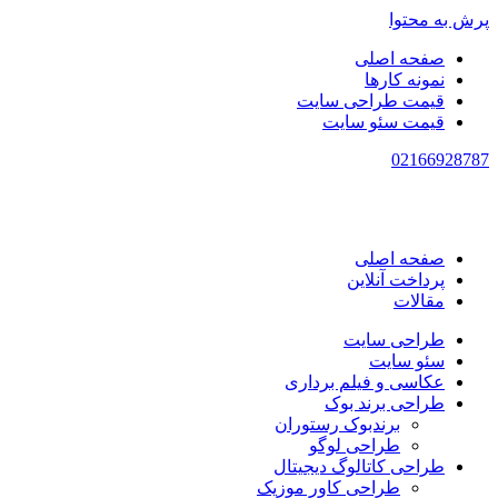
پرش به محتوا
صفحه اصلی
نمونه کارها
قیمت طراحی سایت
قیمت سئو سایت
021
66928787
صفحه اصلی
پرداخت آنلاین
مقالات
طراحی سایت
سئو سایت
عکاسی و فیلم برداری
طراحی برند بوک
برندبوک رستوران
طراحی لوگو
طراحی کاتالوگ دیجیتال
طراحی کاور موزیک