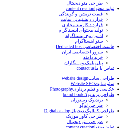
طراحی منو دیجیتال
تولید محتوا
content creation
قیمت نریشن و گویندگی
قرارداد پشتیبانی سایت
قرارداد کارمند مجازی
تولید محتوای اینستاگرام
ادمین پیج اینستاگرام
سئو اینستاگرام
هاست اختصاصی
Dedicated host
سرور اختصاصی ایران
خرید دامنه
پنل پیامک وب نگاران
تماس با ما
contact us
طراحی سایت
website design
سئو سایت
Website SEO
عکاسی و فیلم برداری
Photography
طراحی برند بوک
brand book
برندبوک رستوران
طراحی لوگو
طراحی کاتالوگ دیجیتال
Digital catalog
طراحی کاور موزیک
طراحی منو دیجیتال
تولید محتوا
content creation