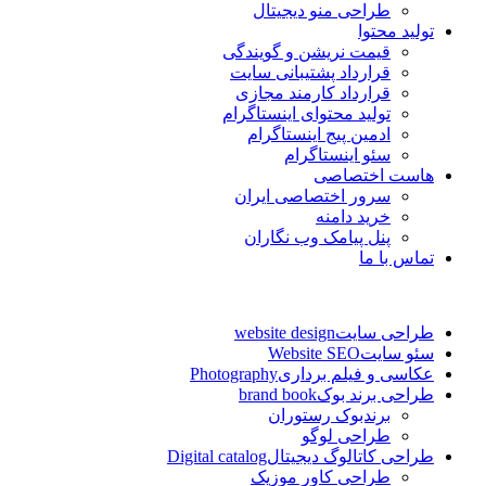
طراحی منو دیجیتال
تولید محتوا
قیمت نریشن و گویندگی
قرارداد پشتیبانی سایت
قرارداد کارمند مجازی
تولید محتوای اینستاگرام
ادمین پیج اینستاگرام
سئو اینستاگرام
هاست اختصاصی
سرور اختصاصی ایران
خرید دامنه
پنل پیامک وب نگاران
تماس با ما
طراحی سایت
website design
سئو سایت
Website SEO
عکاسی و فیلم برداری
Photography
طراحی برند بوک
brand book
برندبوک رستوران
طراحی لوگو
طراحی کاتالوگ دیجیتال
Digital catalog
طراحی کاور موزیک