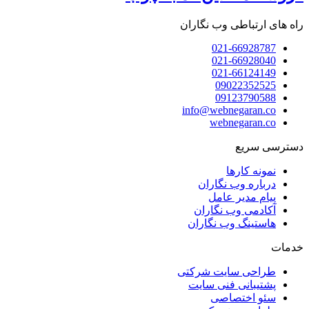
راه های ارتباطی وب نگاران
021-66928787
021-66928040
021-66124149
09022352525
09123790588
info@webnegaran.co
webnegaran.co
دسترسی سریع
نمونه کارها
درباره وب نگاران
پیام مدیر عامل
آکادمی وب نگاران
هاستینگ وب نگاران
خدمات
طراحی سایت شرکتی
پشتیبانی فنی سایت
سئو اختصاصی