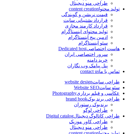
طراحی منو دیجیتال
تولید محتوا
content creation
قیمت نریشن و گویندگی
قرارداد پشتیبانی سایت
قرارداد کارمند مجازی
تولید محتوای اینستاگرام
ادمین پیج اینستاگرام
سئو اینستاگرام
هاست اختصاصی
Dedicated host
سرور اختصاصی ایران
خرید دامنه
پنل پیامک وب نگاران
تماس با ما
contact us
طراحی سایت
website design
سئو سایت
Website SEO
عکاسی و فیلم برداری
Photography
طراحی برند بوک
brand book
برندبوک رستوران
طراحی لوگو
طراحی کاتالوگ دیجیتال
Digital catalog
طراحی کاور موزیک
طراحی منو دیجیتال
تولید محتوا
content creation