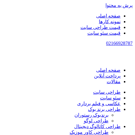
پرش به محتوا
صفحه اصلی
نمونه کارها
قیمت طراحی سایت
قیمت سئو سایت
021
66928787
صفحه اصلی
پرداخت آنلاین
مقالات
طراحی سایت
سئو سایت
عکاسی و فیلم برداری
طراحی برند بوک
برندبوک رستوران
طراحی لوگو
طراحی کاتالوگ دیجیتال
طراحی کاور موزیک