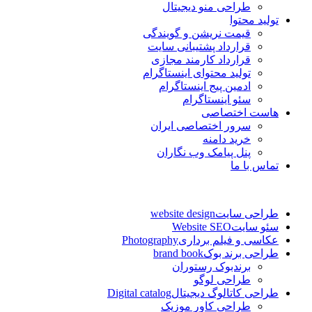
طراحی منو دیجیتال
تولید محتوا
قیمت نریشن و گویندگی
قرارداد پشتیبانی سایت
قرارداد کارمند مجازی
تولید محتوای اینستاگرام
ادمین پیج اینستاگرام
سئو اینستاگرام
هاست اختصاصی
سرور اختصاصی ایران
خرید دامنه
پنل پیامک وب نگاران
تماس با ما
طراحی سایت
website design
سئو سایت
Website SEO
عکاسی و فیلم برداری
Photography
طراحی برند بوک
brand book
برندبوک رستوران
طراحی لوگو
طراحی کاتالوگ دیجیتال
Digital catalog
طراحی کاور موزیک