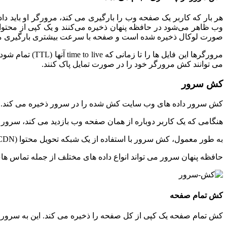
هر بار که کاربر یک صفحه وب را بارگیری می کند، مرورگر او باید دا
وب ظاهر می‌شود در حافظه پنهان ذخیره می‌کنند و یک کپی از محتوای
صورت لوکال ذخیره شده است و صفحه با سرعت بیشتری بارگیری م
می توانند کش مرورگر خود را در صورت تمایل پاک کنند.
کش سرور
کش سرور داده های وب سایت کش شده را در سرور ذخیره می کند. پس از پردازش منابع درخواستی
هنگامی که یک کاربر دوباره از همان صفحه وب بازدید می کند، سرور فایل HTML درخواستی را آماده ارسال دارد. لازم نیست منابع مورد نظر را دوباره کامپایل کند و فرآیند ر
به طور معمول، کش سرور با استفاده از یک شبکه تحویل محتوا (CDN) انجام می شود. مرورگرهای وب به طور خودکار کش را از نزدیکترین سرور CDN دانلود می کنند تا زمان بارگذاری را افزایش دهند.
حافظه پنهان سرور می تواند انواع داده های مختلف از جمله تماس های API، شیوه نامه ها و اسناد HTML را ذخیره کند. همچنین دارای سیستم‌های کش مختلف – تمام صفحه، شیء و قطعه
کش تمام صفحه
کش تمام صفحه یک کپی از کل صفحه را ذخیره می کند. این به سرور اجا