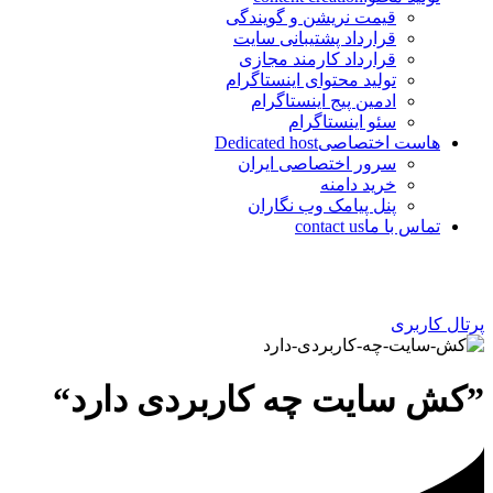
قیمت نریشن و گویندگی
قرارداد پشتیبانی سایت
قرارداد کارمند مجازی
تولید محتوای اینستاگرام
ادمین پیج اینستاگرام
سئو اینستاگرام
هاست اختصاصی
Dedicated host
سرور اختصاصی ایران
خرید دامنه
پنل پیامک وب نگاران
تماس با ما
contact us
پرتال کاربری
”کش سایت چه کاربردی دارد“