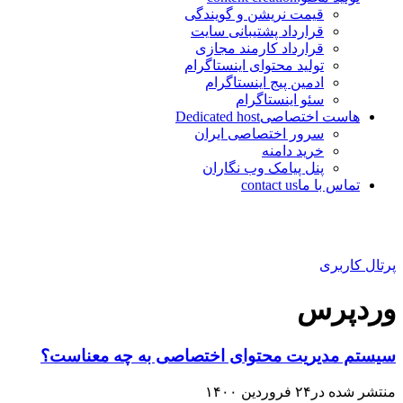
قیمت نریشن و گویندگی
قرارداد پشتیبانی سایت
قرارداد کارمند مجازی
تولید محتوای اینستاگرام
ادمین پیج اینستاگرام
سئو اینستاگرام
هاست اختصاصی
Dedicated host
سرور اختصاصی ایران
خرید دامنه
پنل پیامک وب نگاران
تماس با ما
contact us
پرتال کاربری
وردپرس
سیستم مدیریت محتوای اختصاصی به چه معناست؟
منتشر شده در۲۴ فروردین ۱۴۰۰