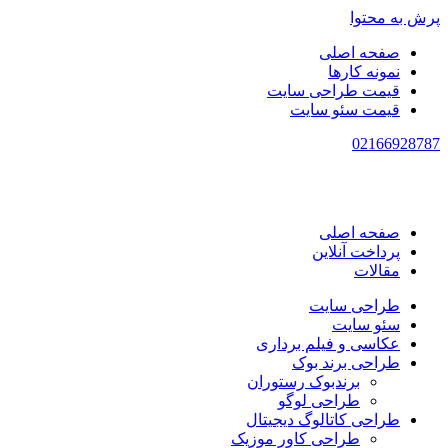
پرش به محتوا
صفحه اصلی
نمونه کارها
قیمت طراحی سایت
قیمت سئو سایت
021
66928787
صفحه اصلی
پرداخت آنلاین
مقالات
طراحی سایت
سئو سایت
عکاسی و فیلم برداری
طراحی برند بوک
برندبوک رستوران
طراحی لوگو
طراحی کاتالوگ دیجیتال
طراحی کاور موزیک