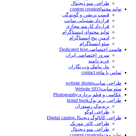
طراحی منو دیجیتال
تولید محتوا
content creation
قیمت نریشن و گویندگی
قرارداد پشتیبانی سایت
قرارداد کارمند مجازی
تولید محتوای اینستاگرام
ادمین پیج اینستاگرام
سئو اینستاگرام
هاست اختصاصی
Dedicated host
سرور اختصاصی ایران
خرید دامنه
پنل پیامک وب نگاران
تماس با ما
contact us
طراحی سایت
website design
سئو سایت
Website SEO
عکاسی و فیلم برداری
Photography
طراحی برند بوک
brand book
برندبوک رستوران
طراحی لوگو
طراحی کاتالوگ دیجیتال
Digital catalog
طراحی کاور موزیک
طراحی منو دیجیتال
تولید محتوا
content creation