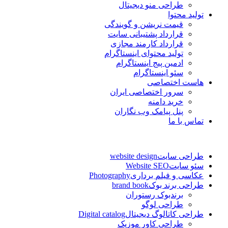
طراحی منو دیجیتال
تولید محتوا
قیمت نریشن و گویندگی
قرارداد پشتیبانی سایت
قرارداد کارمند مجازی
تولید محتوای اینستاگرام
ادمین پیج اینستاگرام
سئو اینستاگرام
هاست اختصاصی
سرور اختصاصی ایران
خرید دامنه
پنل پیامک وب نگاران
تماس با ما
طراحی سایت
website design
سئو سایت
Website SEO
عکاسی و فیلم برداری
Photography
طراحی برند بوک
brand book
برندبوک رستوران
طراحی لوگو
طراحی کاتالوگ دیجیتال
Digital catalog
طراحی کاور موزیک