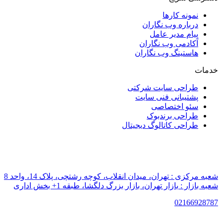
نمونه کارها
درباره وب نگاران
پیام مدیر عامل
آکادمی وب نگاران
هاستینگ وب نگاران
خدمات
طراحی سایت شرکتی
پشتیبانی فنی سایت
سئو اختصاصی
طراحی برندبوک
طراحی کاتالوگ دیجیتال
شعبه مرکزی :
تهران، میدان انقلاب، کوچه رشتچی، پلاک 14، واحد 8
شعبه بازار :
بازار تهران، بازار بزرگ دلگشا، طبقه 1+ بخش اداری
021
66928787