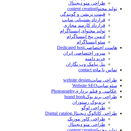
طراحی منو دیجیتال
تولید محتوا
content creation
قیمت نریشن و گویندگی
قرارداد پشتیبانی سایت
قرارداد کارمند مجازی
تولید محتوای اینستاگرام
ادمین پیج اینستاگرام
سئو اینستاگرام
هاست اختصاصی
Dedicated host
سرور اختصاصی ایران
خرید دامنه
پنل پیامک وب نگاران
تماس با ما
contact us
طراحی سایت
website design
سئو سایت
Website SEO
عکاسی و فیلم برداری
Photography
طراحی برند بوک
brand book
برندبوک رستوران
طراحی لوگو
طراحی کاتالوگ دیجیتال
Digital catalog
طراحی کاور موزیک
طراحی منو دیجیتال
تولید محتوا
content creation