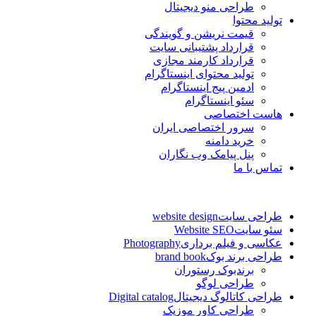
طراحی منو دیجیتال
تولید محتوا
قیمت نریشن و گویندگی
قرارداد پشتیبانی سایت
قرارداد کارمند مجازی
تولید محتوای اینستاگرام
ادمین پیج اینستاگرام
سئو اینستاگرام
هاست اختصاصی
سرور اختصاصی ایران
خرید دامنه
پنل پیامک وب نگاران
تماس با ما
طراحی سایت
website design
سئو سایت
Website SEO
عکاسی و فیلم برداری
Photography
طراحی برند بوک
brand book
برندبوک رستوران
طراحی لوگو
طراحی کاتالوگ دیجیتال
Digital catalog
طراحی کاور موزیک