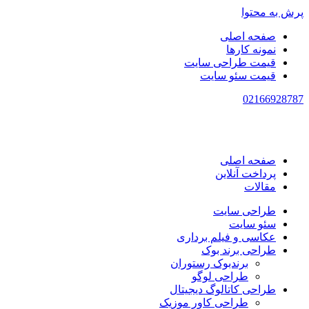
پرش به محتوا
صفحه اصلی
نمونه کارها
قیمت طراحی سایت
قیمت سئو سایت
021
66928787
صفحه اصلی
پرداخت آنلاین
مقالات
طراحی سایت
سئو سایت
عکاسی و فیلم برداری
طراحی برند بوک
برندبوک رستوران
طراحی لوگو
طراحی کاتالوگ دیجیتال
طراحی کاور موزیک