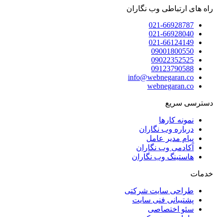
راه های ارتباطی وب نگاران
021-66928787
021-66928040
021-66124149
09001800550
09022352525
09123790588
info@webnegaran.co
webnegaran.co
دسترسی سریع
نمونه کارها
درباره وب نگاران
پیام مدیر عامل
آکادمی وب نگاران
هاستینگ وب نگاران
خدمات
طراحی سایت شرکتی
پشتیبانی فنی سایت
سئو اختصاصی