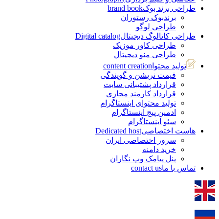
طراحی برند بوک
brand book
برندبوک رستوران
طراحی لوگو
طراحی کاتالوگ دیجیتال
Digital catalog
طراحی کاور موزیک
طراحی منو دیجیتال
تولید محتوا
content creation
قیمت نریشن و گویندگی
قرارداد پشتیبانی سایت
قرارداد کارمند مجازی
تولید محتوای اینستاگرام
ادمین پیج اینستاگرام
سئو اینستاگرام
هاست اختصاصی
Dedicated host
سرور اختصاصی ایران
خرید دامنه
پنل پیامک وب نگاران
تماس با ما
contact us