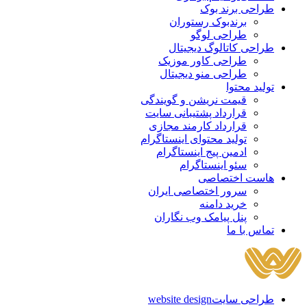
طراحی برند بوک
برندبوک رستوران
طراحی لوگو
طراحی کاتالوگ دیجیتال
طراحی کاور موزیک
طراحی منو دیجیتال
تولید محتوا
قیمت نریشن و گویندگی
قرارداد پشتیبانی سایت
قرارداد کارمند مجازی
تولید محتوای اینستاگرام
ادمین پیج اینستاگرام
سئو اینستاگرام
هاست اختصاصی
سرور اختصاصی ایران
خرید دامنه
پنل پیامک وب نگاران
تماس با ما
طراحی سایت
website design