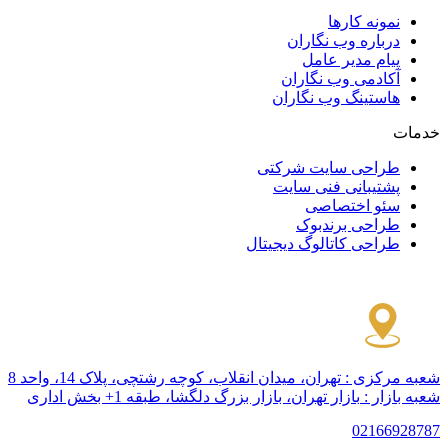
نمونه کارها
درباره وب نگاران
پیام مدیر عامل
آکادمی وب نگاران
هاستینگ وب نگاران
خدمات
طراحی سایت شرکتی
پشتیبانی فنی سایت
سئو اختصاصی
طراحی برندبوک
طراحی کاتالوگ دیجیتال
شعبه مرکزی :
تهران، میدان انقلاب، کوچه رشتچی، پلاک 14، واحد 8
شعبه بازار :
بازار تهران، بازار بزرگ دلگشا، طبقه 1+ بخش اداری
021
66928787