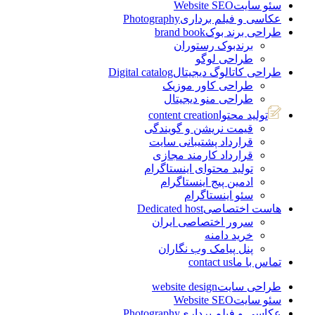
سئو سایت
Website SEO
عکاسی و فیلم برداری
Photography
طراحی برند بوک
brand book
برندبوک رستوران
طراحی لوگو
طراحی کاتالوگ دیجیتال
Digital catalog
طراحی کاور موزیک
طراحی منو دیجیتال
تولید محتوا
content creation
قیمت نریشن و گویندگی
قرارداد پشتیبانی سایت
قرارداد کارمند مجازی
تولید محتوای اینستاگرام
ادمین پیج اینستاگرام
سئو اینستاگرام
هاست اختصاصی
Dedicated host
سرور اختصاصی ایران
خرید دامنه
پنل پیامک وب نگاران
تماس با ما
contact us
طراحی سایت
website design
سئو سایت
Website SEO
عکاسی و فیلم برداری
Photography