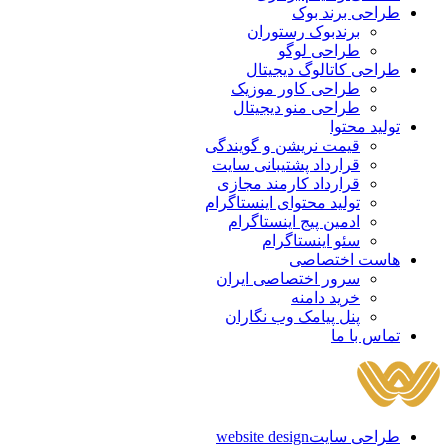
طراحی برند بوک
برندبوک رستوران
طراحی لوگو
طراحی کاتالوگ دیجیتال
طراحی کاور موزیک
طراحی منو دیجیتال
تولید محتوا
قیمت نریشن و گویندگی
قرارداد پشتیبانی سایت
قرارداد کارمند مجازی
تولید محتوای اینستاگرام
ادمین پیج اینستاگرام
سئو اینستاگرام
هاست اختصاصی
سرور اختصاصی ایران
خرید دامنه
پنل پیامک وب نگاران
تماس با ما
طراحی سایت
website design