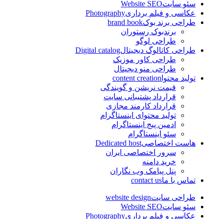
سئو سایت
Website SEO
عکاسی و فیلم برداری
Photography
طراحی برند بوک
brand book
برندبوک رستوران
طراحی لوگو
طراحی کاتالوگ دیجیتال
Digital catalog
طراحی کاور موزیک
طراحی منو دیجیتال
تولید محتوا
content creation
قیمت نریشن و گویندگی
قرارداد پشتیبانی سایت
قرارداد کارمند مجازی
تولید محتوای اینستاگرام
ادمین پیج اینستاگرام
سئو اینستاگرام
هاست اختصاصی
Dedicated host
سرور اختصاصی ایران
خرید دامنه
پنل پیامک وب نگاران
تماس با ما
contact us
طراحی سایت
website design
سئو سایت
Website SEO
عکاسی و فیلم برداری
Photography