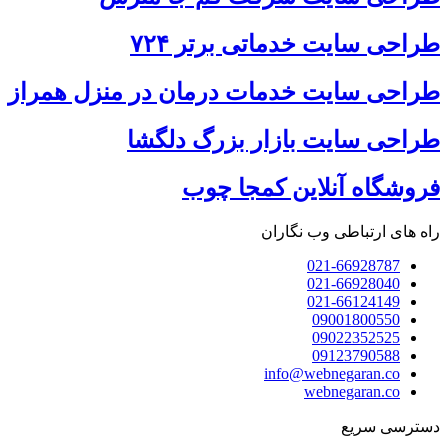
طراحی سایت خدماتی برتر ۷۲۴
طراحی سایت خدمات درمان در منزل همراز
طراحی سایت بازار بزرگ دلگشا
فروشگاه آنلاین کمجا چوب
راه های ارتباطی وب نگاران
021-66928787
021-66928040
021-66124149
09001800550
09022352525
09123790588
info@webnegaran.co
webnegaran.co
دسترسی سریع