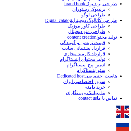
طراحی برند بوک
brand book
برندبوک رستوران
طراحی لوگو
طراحی کاتالوگ دیجیتال
Digital catalog
طراحی کاور موزیک
طراحی منو دیجیتال
تولید محتوا
content creation
قیمت نریشن و گویندگی
قرارداد پشتیبانی سایت
قرارداد کارمند مجازی
تولید محتوای اینستاگرام
ادمین پیج اینستاگرام
سئو اینستاگرام
هاست اختصاصی
Dedicated host
سرور اختصاصی ایران
خرید دامنه
پنل پیامک وب نگاران
تماس با ما
contact us