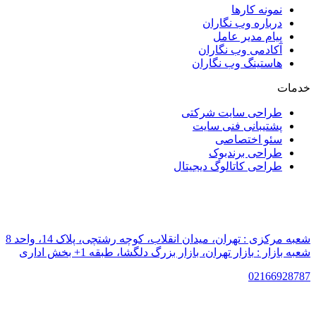
نمونه کارها
درباره وب نگاران
پیام مدیر عامل
آکادمی وب نگاران
هاستینگ وب نگاران
خدمات
طراحی سایت شرکتی
پشتیبانی فنی سایت
سئو اختصاصی
طراحی برندبوک
طراحی کاتالوگ دیجیتال
شعبه مرکزی :
تهران، میدان انقلاب، کوچه رشتچی، پلاک 14، واحد 8
شعبه بازار :
بازار تهران، بازار بزرگ دلگشا، طبقه 1+ بخش اداری
021
66928787