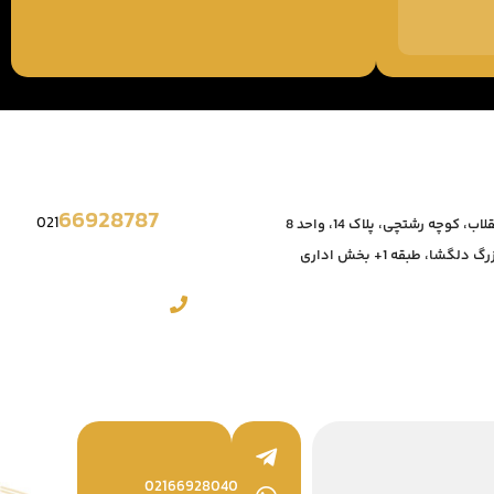
66928787
021
، کوچه رشتچی، پلاک 14، واحد 8
دلگشا، طبقه 1+ بخش اداری
02166928040