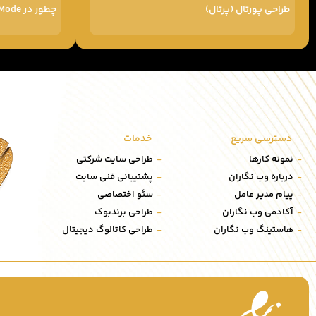
طراحی پورتال (پرتال)
چطور در Google AI Mode دیده شویم
دسترسی سریع
خدمات
نمونه کارها
طراحی سایت شرکتی
درباره وب نگاران
پشتیبانی فنی سایت
پیام مدیر عامل
سئو اختصاصی
آکادمی وب نگاران
طراحی برندبوک
هاستینگ وب نگاران
طراحی کاتالوگ دیجیتال