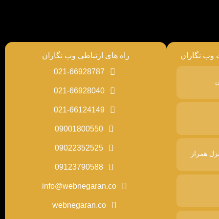
 وب نگاران
راه های ارتباطی وب نگاران
021-66928787
س
021-66928040
021-66124149
09001800550
09022352525
زل همراز
09123790588
info@webnegaran.co
webnegaran.co