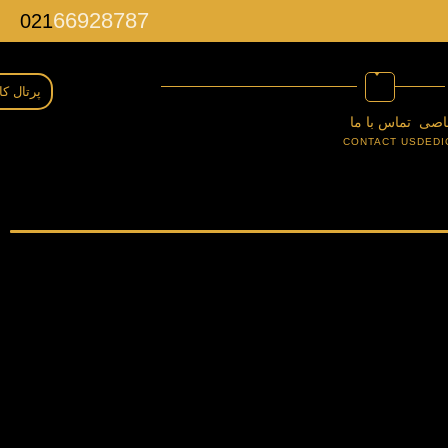
66928787
021
پرتال کا
اصی
تماس با ما
CONTACT US
DEDI