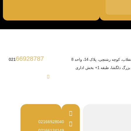
66928787
021
ب، کوچه رشتچی، پلاک 14، واحد 8
 دلگشا، طبقه 1+ بخش اداری
02166928040
02166124149