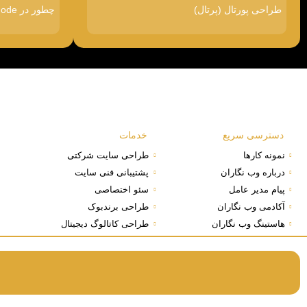
طراحی پورتال (پرتال)
چطور در Google AI Mode دیده شویم
دسترسی سریع
خدمات
نمونه کارها
طراحی سایت شرکتی
درباره وب نگاران
پشتیبانی فنی سایت
پیام مدیر عامل
سئو اختصاصی
آکادمی وب نگاران
طراحی برندبوک
هاستینگ وب نگاران
طراحی کاتالوگ دیجیتال