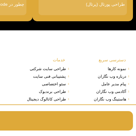
طراحی پورتال (پرتال)
چطور در Google AI Mode دیده شویم
دسترسی سریع
خدمات
نمونه کارها
طراحی سایت شرکتی
درباره وب نگاران
پشتیبانی فنی سایت
پیام مدیر عامل
سئو اختصاصی
آکادمی وب نگاران
طراحی برندبوک
هاستینگ وب نگاران
طراحی کاتالوگ دیجیتال