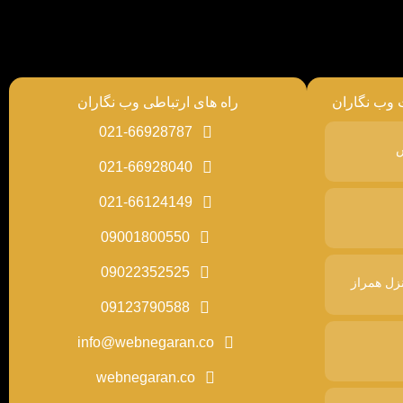
 وب نگاران
راه های ارتباطی وب نگاران
021-66928787
س
021-66928040
021-66124149
09001800550
09022352525
زل همراز
09123790588
info@webnegaran.co
webnegaran.co