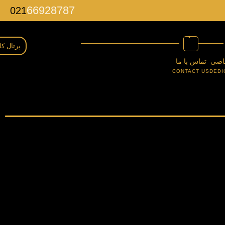
66928787
021
پرتال کا
اصی
تماس با ما
CONTACT US
DEDI