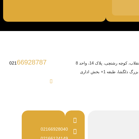
66928787
021
ب، کوچه رشتچی، پلاک 14، واحد 8
 دلگشا، طبقه 1+ بخش اداری
02166928040
02166124149