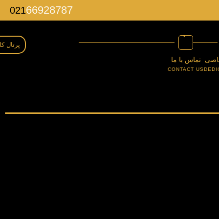
66928787
021
پرتال کا
اصی
تماس با ما
CONTACT US
DEDI