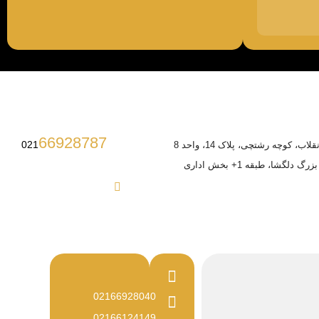
66928787
021
ب، کوچه رشتچی، پلاک 14، واحد 8
 دلگشا، طبقه 1+ بخش اداری
02166928040
02166124149