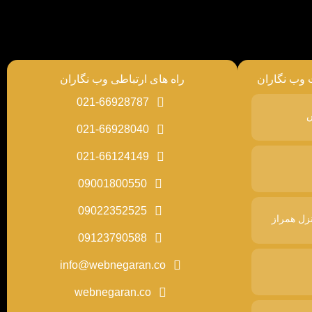
 وب نگاران
راه های ارتباطی وب نگاران
021-66928787
س
021-66928040
021-66124149
09001800550
09022352525
زل همراز
09123790588
info@webnegaran.co
webnegaran.co