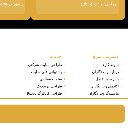
طراحی پورتال (پرتال)
چطور در Google AI Mode دیده شویم
دسترسی سریع
خدمات
نمونه کارها
طراحی سایت شرکتی
درباره وب نگاران
پشتیبانی فنی سایت
پیام مدیر عامل
سئو اختصاصی
آکادمی وب نگاران
طراحی برندبوک
هاستینگ وب نگاران
طراحی کاتالوگ دیجیتال