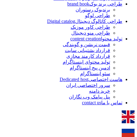
طراحی برند بوک
brand book
برندبوک رستوران
طراحی لوگو
طراحی کاتالوگ دیجیتال
Digital catalog
طراحی کاور موزیک
طراحی منو دیجیتال
تولید محتوا
content creation
قیمت نریشن و گویندگی
قرارداد پشتیبانی سایت
قرارداد کارمند مجازی
تولید محتوای اینستاگرام
ادمین پیج اینستاگرام
سئو اینستاگرام
هاست اختصاصی
Dedicated host
سرور اختصاصی ایران
خرید دامنه
پنل پیامک وب نگاران
تماس با ما
contact us