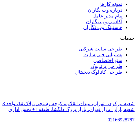
نمونه کارها
درباره وب نگاران
پیام مدیر عامل
آکادمی وب نگاران
هاستینگ وب نگاران
خدمات
طراحی سایت شرکتی
پشتیبانی فنی سایت
سئو اختصاصی
طراحی برندبوک
طراحی کاتالوگ دیجیتال
شعبه مرکزی :
تهران، میدان انقلاب، کوچه رشتچی، پلاک 14، واحد 8
شعبه بازار :
بازار تهران، بازار بزرگ دلگشا، طبقه 1+ بخش اداری
021
66928787