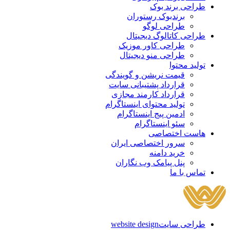
طراحی برند بوک
برندبوک رستوران
طراحی لوگو
طراحی کاتالوگ دیجیتال
طراحی کاور موزیک
طراحی منو دیجیتال
تولید محتوا
قیمت نریشن و گویندگی
قرارداد پشتیبانی سایت
قرارداد کارمند مجازی
تولید محتوای اینستاگرام
ادمین پیج اینستاگرام
سئو اینستاگرام
هاست اختصاصی
سرور اختصاصی ایران
خرید دامنه
پنل پیامک وب نگاران
تماس با ما
طراحی سایت
website design