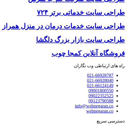
طراحی سایت خدماتی برتر ۷۲۴
طراحی سایت خدمات درمان در منزل همراز
طراحی سایت بازار بزرگ دلگشا
فروشگاه آنلاین کمجا چوب
راه های ارتباطی وب نگاران
021-66928787
021-66928040
021-66124149
09001800550
09022352525
09123790588
info@webnegaran.co
webnegaran.co
دسترسی سریع