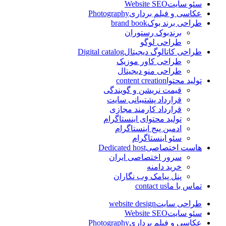
سئو سایت
Website SEO
عکاسی و فیلم برداری
Photography
طراحی برند بوک
brand book
برندبوک رستوران
طراحی لوگو
طراحی کاتالوگ دیجیتال
Digital catalog
طراحی کاور موزیک
طراحی منو دیجیتال
تولید محتوا
content creation
قیمت نریشن و گویندگی
قرارداد پشتیبانی سایت
قرارداد کارمند مجازی
تولید محتوای اینستاگرام
ادمین پیج اینستاگرام
سئو اینستاگرام
هاست اختصاصی
Dedicated host
سرور اختصاصی ایران
خرید دامنه
پنل پیامک وب نگاران
تماس با ما
contact us
طراحی سایت
website design
سئو سایت
Website SEO
عکاسی و فیلم برداری
Photography