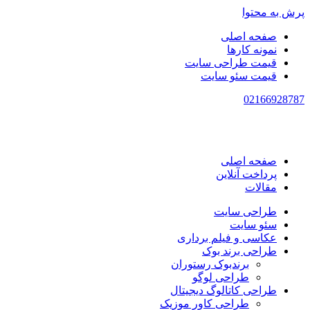
پرش به محتوا
صفحه اصلی
نمونه کارها
قیمت طراحی سایت
قیمت سئو سایت
021
66928787
صفحه اصلی
پرداخت آنلاین
مقالات
طراحی سایت
سئو سایت
عکاسی و فیلم برداری
طراحی برند بوک
برندبوک رستوران
طراحی لوگو
طراحی کاتالوگ دیجیتال
طراحی کاور موزیک