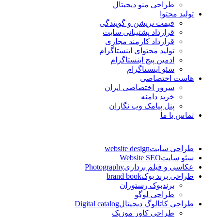
طراحی منو دیجیتال
تولید محتوا
قیمت نریشن و گویندگی
قرارداد پشتیبانی سایت
قرارداد کارمند مجازی
تولید محتوای اینستاگرام
ادمین پیج اینستاگرام
سئو اینستاگرام
هاست اختصاصی
سرور اختصاصی ایران
خرید دامنه
پنل پیامک وب نگاران
تماس با ما
طراحی سایت
website design
سئو سایت
Website SEO
عکاسی و فیلم برداری
Photography
طراحی برند بوک
brand book
برندبوک رستوران
طراحی لوگو
طراحی کاتالوگ دیجیتال
Digital catalog
طراحی کاور موزیک