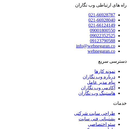
راه های ارتباطی وب نگاران
021-66928787
021-66928040
021-66124149
09001800550
09022352525
09123790588
info@webnegaran.co
webnegaran.co
دسترسی سریع
نمونه کارها
درباره وب نگاران
پیام مدیر عامل
آکادمی وب نگاران
هاستینگ وب نگاران
خدمات
طراحی سایت شرکتی
پشتیبانی فنی سایت
سئو اختصاصی