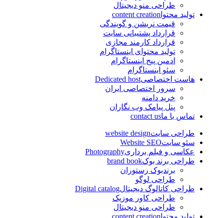
طراحی منو دیجیتال
تولید محتوا
content creation
قیمت نریشن و گویندگی
قرارداد پشتیبانی سایت
قرارداد کارمند مجازی
تولید محتوای اینستاگرام
ادمین پیج اینستاگرام
سئو اینستاگرام
هاست اختصاصی
Dedicated host
سرور اختصاصی ایران
خرید دامنه
پنل پیامک وب نگاران
تماس با ما
contact us
طراحی سایت
website design
سئو سایت
Website SEO
عکاسی و فیلم برداری
Photography
طراحی برند بوک
brand book
برندبوک رستوران
طراحی لوگو
طراحی کاتالوگ دیجیتال
Digital catalog
طراحی کاور موزیک
طراحی منو دیجیتال
تولید محتوا
content creation