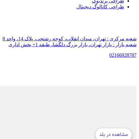
طراحی برندبوک
طراحی کاتالوگ دیجیتال
شعبه مرکزی :
تهران، میدان انقلاب، کوچه رشتچی، پلاک 14، واحد 8
شعبه بازار :
بازار تهران، بازار بزرگ دلگشا، طبقه 1+ بخش اداری
021
66928787