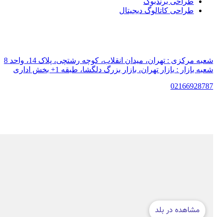
طراحی برندبوک
طراحی کاتالوگ دیجیتال
شعبه مرکزی :
تهران، میدان انقلاب، کوچه رشتچی، پلاک 14، واحد 8
شعبه بازار :
بازار تهران، بازار بزرگ دلگشا، طبقه 1+ بخش اداری
021
66928787