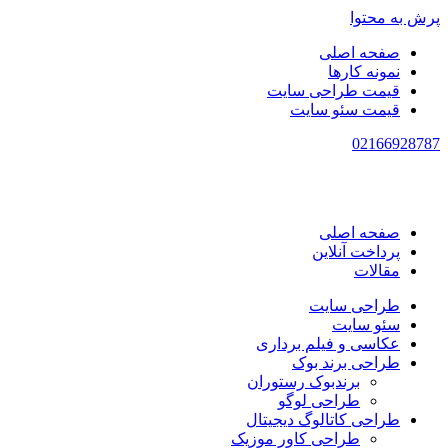
پرش به محتوا
صفحه اصلی
نمونه کارها
قیمت طراحی سایت
قیمت سئو سایت
021
66928787
صفحه اصلی
پرداخت آنلاین
مقالات
طراحی سایت
سئو سایت
عکاسی و فیلم برداری
طراحی برند بوک
برندبوک رستوران
طراحی لوگو
طراحی کاتالوگ دیجیتال
طراحی کاور موزیک