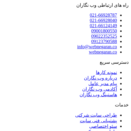
راه های ارتباطی وب نگاران
021-66928787
021-66928040
021-66124149
09001800550
09022352525
09123790588
info@webnegaran.co
webnegaran.co
دسترسی سریع
نمونه کارها
درباره وب نگاران
پیام مدیر عامل
آکادمی وب نگاران
هاستینگ وب نگاران
خدمات
طراحی سایت شرکتی
پشتیبانی فنی سایت
سئو اختصاصی