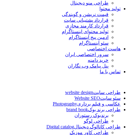
طراحی منو دیجیتال
تولید محتوا
قیمت نریشن و گویندگی
قرارداد پشتیبانی سایت
قرارداد کارمند مجازی
تولید محتوای اینستاگرام
ادمین پیج اینستاگرام
سئو اینستاگرام
هاست اختصاصی
سرور اختصاصی ایران
خرید دامنه
پنل پیامک وب نگاران
تماس با ما
طراحی سایت
website design
سئو سایت
Website SEO
عکاسی و فیلم برداری
Photography
طراحی برند بوک
brand book
برندبوک رستوران
طراحی لوگو
طراحی کاتالوگ دیجیتال
Digital catalog
طراحی کاور موزیک