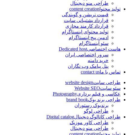
طراحی منو دیجیتال
تولید محتوا
content creation
قیمت نریشن و گویندگی
قرارداد پشتیبانی سایت
قرارداد کارمند مجازی
تولید محتوای اینستاگرام
ادمین پیج اینستاگرام
سئو اینستاگرام
هاست اختصاصی
Dedicated host
سرور اختصاصی ایران
خرید دامنه
پنل پیامک وب نگاران
تماس با ما
contact us
طراحی سایت
website design
سئو سایت
Website SEO
عکاسی و فیلم برداری
Photography
طراحی برند بوک
brand book
برندبوک رستوران
طراحی لوگو
طراحی کاتالوگ دیجیتال
Digital catalog
طراحی کاور موزیک
طراحی منو دیجیتال
تولید محتوا
content creation