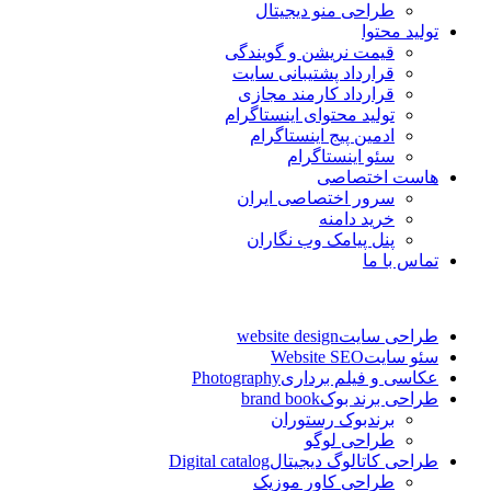
طراحی منو دیجیتال
تولید محتوا
قیمت نریشن و گویندگی
قرارداد پشتیبانی سایت
قرارداد کارمند مجازی
تولید محتوای اینستاگرام
ادمین پیج اینستاگرام
سئو اینستاگرام
هاست اختصاصی
سرور اختصاصی ایران
خرید دامنه
پنل پیامک وب نگاران
تماس با ما
طراحی سایت
website design
سئو سایت
Website SEO
عکاسی و فیلم برداری
Photography
طراحی برند بوک
brand book
برندبوک رستوران
طراحی لوگو
طراحی کاتالوگ دیجیتال
Digital catalog
طراحی کاور موزیک