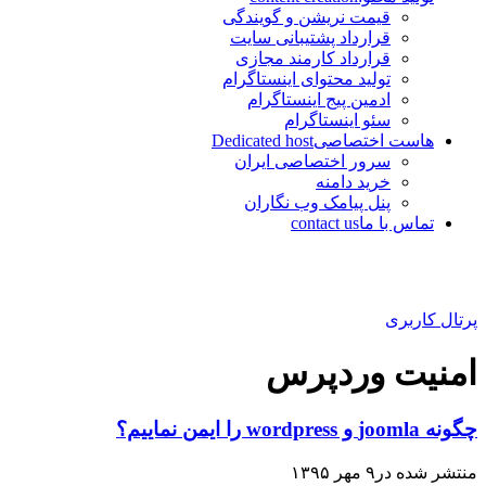
قیمت نریشن و گویندگی
قرارداد پشتیبانی سایت
قرارداد کارمند مجازی
تولید محتوای اینستاگرام
ادمین پیج اینستاگرام
سئو اینستاگرام
هاست اختصاصی
Dedicated host
سرور اختصاصی ایران
خرید دامنه
پنل پیامک وب نگاران
تماس با ما
contact us
پرتال کاربری
امنیت وردپرس
چگونه joomla و wordpress را ایمن نماییم؟
منتشر شده در۹ مهر ۱۳۹۵