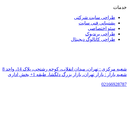
خدمات
طراحی سایت شرکتی
پشتیبانی فنی سایت
سئو اختصاصی
طراحی برندبوک
طراحی کاتالوگ دیجیتال
شعبه مرکزی :
تهران، میدان انقلاب، کوچه رشتچی، پلاک 14، واحد 8
شعبه بازار :
بازار تهران، بازار بزرگ دلگشا، طبقه 1+ بخش اداری
021
66928787