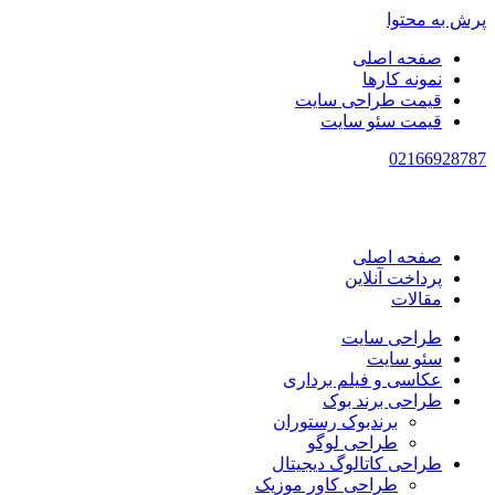
پرش به محتوا
صفحه اصلی
نمونه کارها
قیمت طراحی سایت
قیمت سئو سایت
021
66928787
صفحه اصلی
پرداخت آنلاین
مقالات
طراحی سایت
سئو سایت
عکاسی و فیلم برداری
طراحی برند بوک
برندبوک رستوران
طراحی لوگو
طراحی کاتالوگ دیجیتال
طراحی کاور موزیک