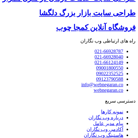
طراحی سایت بازار بزرگ دلگشا
فروشگاه آنلاین کمجا چوب
راه های ارتباطی وب نگاران
021-66928787
021-66928040
021-66124149
09001800550
09022352525
09123790588
info@webnegaran.co
webnegaran.co
دسترسی سریع
نمونه کارها
درباره وب نگاران
پیام مدیر عامل
آکادمی وب نگاران
هاستینگ وب نگاران