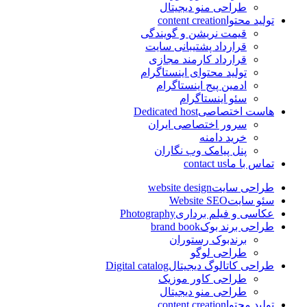
طراحی منو دیجیتال
تولید محتوا
content creation
قیمت نریشن و گویندگی
قرارداد پشتیبانی سایت
قرارداد کارمند مجازی
تولید محتوای اینستاگرام
ادمین پیج اینستاگرام
سئو اینستاگرام
هاست اختصاصی
Dedicated host
سرور اختصاصی ایران
خرید دامنه
پنل پیامک وب نگاران
تماس با ما
contact us
طراحی سایت
website design
سئو سایت
Website SEO
عکاسی و فیلم برداری
Photography
طراحی برند بوک
brand book
برندبوک رستوران
طراحی لوگو
طراحی کاتالوگ دیجیتال
Digital catalog
طراحی کاور موزیک
طراحی منو دیجیتال
تولید محتوا
content creation