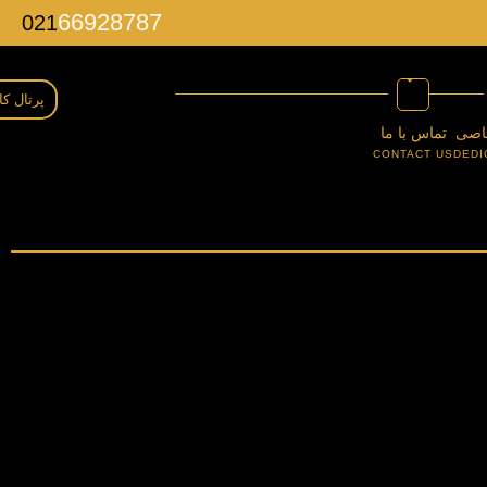
66928787
021
پرتال کا
اصی
تماس با ما
CONTACT US
DEDI