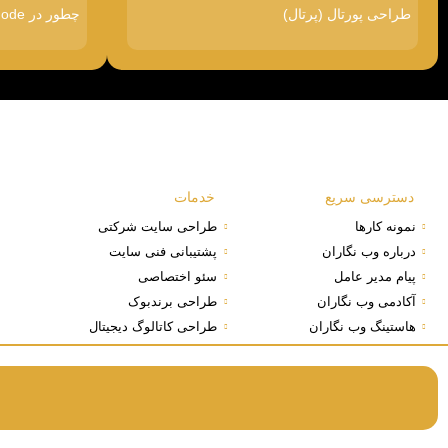
طراحی پورتال (پرتال)
چطور در Google AI Mode دیده شویم
دسترسی سریع
خدمات
نمونه کارها
طراحی سایت شرکتی
درباره وب نگاران
پشتیبانی فنی سایت
پیام مدیر عامل
سئو اختصاصی
آکادمی وب نگاران
طراحی برندبوک
هاستینگ وب نگاران
طراحی کاتالوگ دیجیتال