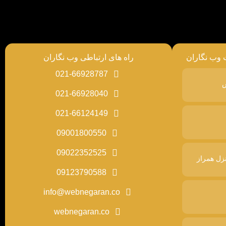
 وب نگاران
راه های ارتباطی وب نگاران
021-66928787
س
021-66928040
021-66124149
09001800550
09022352525
زل همراز
09123790588
info@webnegaran.co
webnegaran.co