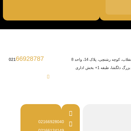
66928787
021
ب، کوچه رشتچی، پلاک 14، واحد 8
 دلگشا، طبقه 1+ بخش اداری
02166928040
02166124149