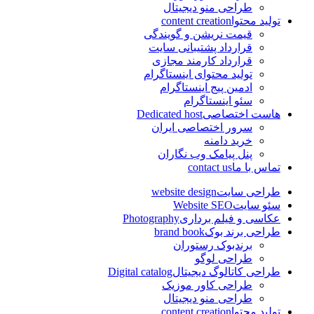
طراحی منو دیجیتال
تولید محتوا
content creation
قیمت نریشن و گویندگی
قرارداد پشتیبانی سایت
قرارداد کارمند مجازی
تولید محتوای اینستاگرام
ادمین پیج اینستاگرام
سئو اینستاگرام
هاست اختصاصی
Dedicated host
سرور اختصاصی ایران
خرید دامنه
پنل پیامک وب نگاران
تماس با ما
contact us
طراحی سایت
website design
سئو سایت
Website SEO
عکاسی و فیلم برداری
Photography
طراحی برند بوک
brand book
برندبوک رستوران
طراحی لوگو
طراحی کاتالوگ دیجیتال
Digital catalog
طراحی کاور موزیک
طراحی منو دیجیتال
تولید محتوا
content creation