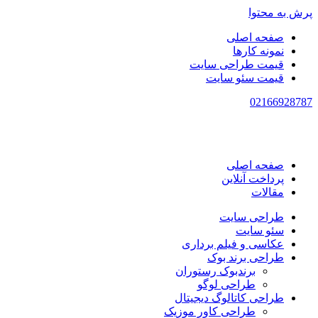
پرش به محتوا
صفحه اصلی
نمونه کارها
قیمت طراحی سایت
قیمت سئو سایت
021
66928787
صفحه اصلی
پرداخت آنلاین
مقالات
طراحی سایت
سئو سایت
عکاسی و فیلم برداری
طراحی برند بوک
برندبوک رستوران
طراحی لوگو
طراحی کاتالوگ دیجیتال
طراحی کاور موزیک