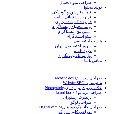
طراحی منو دیجیتال
تولید محتوا
قیمت نریشن و گویندگی
قرارداد پشتیبانی سایت
قرارداد کارمند مجازی
تولید محتوای اینستاگرام
ادمین پیج اینستاگرام
سئو اینستاگرام
هاست اختصاصی
سرور اختصاصی ایران
خرید دامنه
پنل پیامک وب نگاران
تماس با ما
طراحی سایت
website design
سئو سایت
Website SEO
عکاسی و فیلم برداری
Photography
طراحی برند بوک
brand book
برندبوک رستوران
طراحی لوگو
طراحی کاتالوگ دیجیتال
Digital catalog
طراحی کاور موزیک