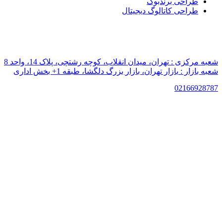
طراحی برندبوک
طراحی کاتالوگ دیجیتال
شعبه مرکزی :
تهران، میدان انقلاب، کوچه رشتچی، پلاک 14، واحد 8
شعبه بازار :
بازار تهران، بازار بزرگ دلگشا، طبقه 1+ بخش اداری
021
66928787