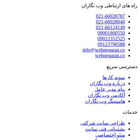
راه های ارتباطی وب نگاران
021-66928787
021-66928040
021-66124149
09001800550
09022352525
09123790588
info@webnegaran.co
webnegaran.co
دسترسی سریع
نمونه کارها
درباره وب نگاران
پیام مدیر عامل
آکادمی وب نگاران
هاستینگ وب نگاران
خدمات
طراحی سایت شرکتی
پشتیبانی فنی سایت
سئو اختصاصی