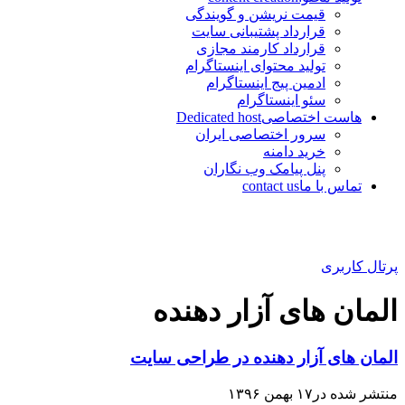
قیمت نریشن و گویندگی
قرارداد پشتیبانی سایت
قرارداد کارمند مجازی
تولید محتوای اینستاگرام
ادمین پیج اینستاگرام
سئو اینستاگرام
هاست اختصاصی
Dedicated host
سرور اختصاصی ایران
خرید دامنه
پنل پیامک وب نگاران
تماس با ما
contact us
پرتال کاربری
المان های آزار دهنده
المان های آزار دهنده در طراحی سایت
منتشر شده در۱۷ بهمن ۱۳۹۶