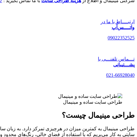
شرکتی مینیمال و اطلاع از
هزینه طراحی سایت
با ما تماس بگیرید :
7
ارتبــــاط با ما در
واتــــس‌آپ
09022352525
تـــماس تلفنـــی با
پشـــتیبانی
021-66928040
طراحی سایت ساده و مینیمال
طراحی مینیمال چیست؟
طراحی مینیمال به کمترین میزان در هرچیزی تمرکز دارد. به زبان ساد
سایتی به کار می‌بریم که با استفاده از فضای خالی، رنگ‌های محدود و 