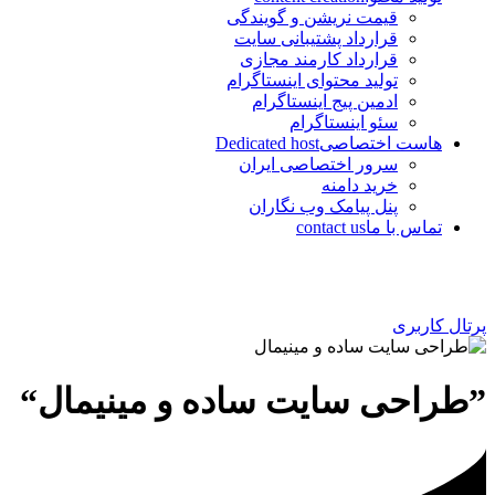
قیمت نریشن و گویندگی
قرارداد پشتیبانی سایت
قرارداد کارمند مجازی
تولید محتوای اینستاگرام
ادمین پیج اینستاگرام
سئو اینستاگرام
هاست اختصاصی
Dedicated host
سرور اختصاصی ایران
خرید دامنه
پنل پیامک وب نگاران
تماس با ما
contact us
پرتال کاربری
”طراحی سایت ساده و مینیمال“