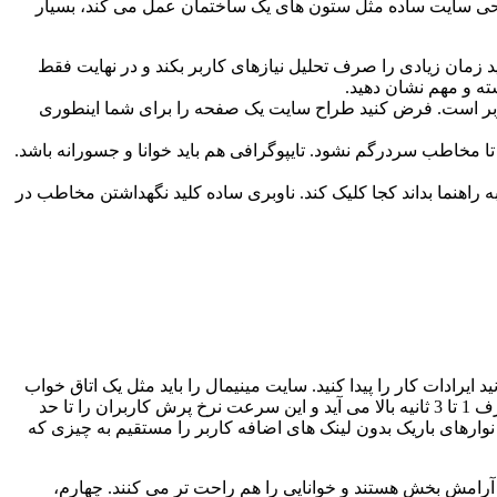
حی سایت ساده مثل ستون های یک ساختمان عمل می کند، بسیار
 زمان زیادی را صرف تحلیل نیازهای کاربر بکند و در نهایت فقط
ته و مهم نشان دهید.
اربر است. فرض کنید طراح سایت یک صفحه را برای شما اینطوری
 مخاطب سردرگم نشود. تایپوگرافی هم باید خوانا و جسورانه باشد.
ه راهنما بداند کجا کلیک کند. ناوبری ساده کلید نگهداشتن مخاطب در
 ایرادات کار را پیدا کنید. سایت مینیمال را باید مثل یک اتاق خواب
مرتب در نظر بگیرید. اول از همه اینکه سایت باید سریع بارگذار شود، وقتی تصاویر و انیمیشن های سنگین و پیچیده به کار نمی رود سایت ظرف 1 تا 3 ثانیه بالا می آید و این سرعت نرخ پرش کاربران را تا حد
نوارهای باریک بدون لینک های اضافه کاربر را مستقیم به چیزی که
آرامش بخش هستند و خوانایی را هم راحت تر می کنند. چهارم،