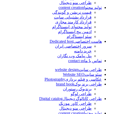
طراحی منو دیجیتال
تولید محتوا
content creation
قیمت نریشن و گویندگی
قرارداد پشتیبانی سایت
قرارداد کارمند مجازی
تولید محتوای اینستاگرام
ادمین پیج اینستاگرام
سئو اینستاگرام
هاست اختصاصی
Dedicated host
سرور اختصاصی ایران
خرید دامنه
پنل پیامک وب نگاران
تماس با ما
contact us
طراحی سایت
website design
سئو سایت
Website SEO
عکاسی و فیلم برداری
Photography
طراحی برند بوک
brand book
برندبوک رستوران
طراحی لوگو
طراحی کاتالوگ دیجیتال
Digital catalog
طراحی کاور موزیک
طراحی منو دیجیتال
تولید محتوا
content creation