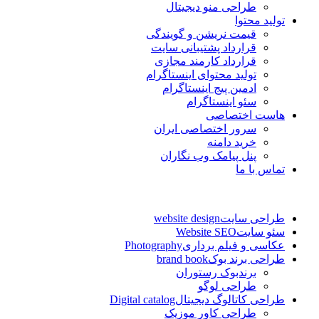
طراحی منو دیجیتال
تولید محتوا
قیمت نریشن و گویندگی
قرارداد پشتیبانی سایت
قرارداد کارمند مجازی
تولید محتوای اینستاگرام
ادمین پیج اینستاگرام
سئو اینستاگرام
هاست اختصاصی
سرور اختصاصی ایران
خرید دامنه
پنل پیامک وب نگاران
تماس با ما
طراحی سایت
website design
سئو سایت
Website SEO
عکاسی و فیلم برداری
Photography
طراحی برند بوک
brand book
برندبوک رستوران
طراحی لوگو
طراحی کاتالوگ دیجیتال
Digital catalog
طراحی کاور موزیک