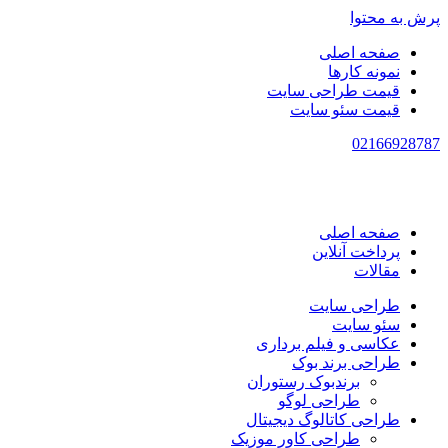
پرش به محتوا
صفحه اصلی
نمونه کارها
قیمت طراحی سایت
قیمت سئو سایت
021
66928787
صفحه اصلی
پرداخت آنلاین
مقالات
طراحی سایت
سئو سایت
عکاسی و فیلم برداری
طراحی برند بوک
برندبوک رستوران
طراحی لوگو
طراحی کاتالوگ دیجیتال
طراحی کاور موزیک