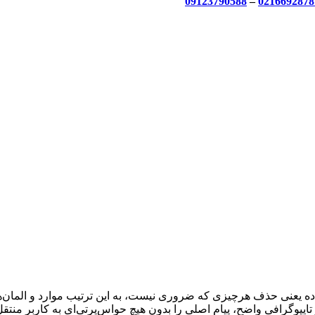
09123790588
–
0216692878
ه یعنی حذف هرچیزی که ضروری نیست، به این ترتیب موارد و المان‌های 
تایپوگرافی واضح، پیام اصلی را بدون هیچ حواس‌پرتی‌ای به کاربر منتقل