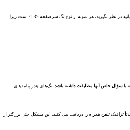
تگ های هدر 3 … حدس زدید که از ایده یا پیامی که در تگ عنوان 2 شما یافت می شود پشتیبانی می کند. این پست وبلاگی را که اکنون می خوانید در نظر بگیرید، هر نمونه از نوع تگ سرصفحه <h3> است زیرا
جه با سؤال خاص آنها مطابقت داشته باشد
.
تگ‌های هدر پیامدهای
اً ترافیک تلفن همراه را دریافت می کنند، این مشکل حتی بزرگتر از