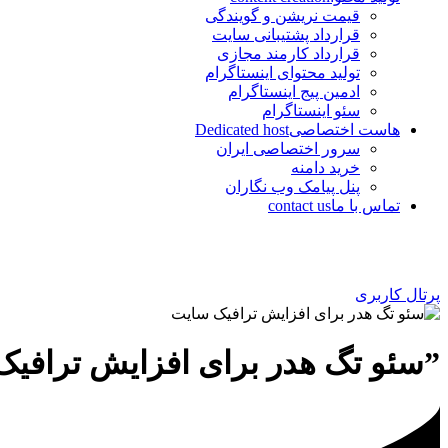
قیمت نریشن و گویندگی
قرارداد پشتیبانی سایت
قرارداد کارمند مجازی
تولید محتوای اینستاگرام
ادمین پیج اینستاگرام
سئو اینستاگرام
هاست اختصاصی
Dedicated host
سرور اختصاصی ایران
خرید دامنه
پنل پیامک وب نگاران
تماس با ما
contact us
پرتال کاربری
”سئو تگ هدر برای افزایش ترافی