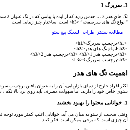
3. سربرگ 3
“انواع تگ های سرصفحه” <h3> است. ساختار چیز زیبایی است.
مطالعه بیشتر
طراحی لندینگ پیج سئو
<h1>برچسب سربرگ</h1>
<h2>انواع تگ های هدر</h2>
<h3>برچسب هدر 1</h3> <h3>برچسب هدر 2</h3>
<h3>برچسب سربرگ 3</h3>
اهمیت تگ های هدر
اکثر افراد خارج از دنیای بازاریابی، آن را به عنوان یافتن برچسب س
سئوی خاص خود را دارند، اما سهولت مصرف باید روی برد بالا نگه د
1. خوانایی محتوا را بهبود بخشید
وقتی صحبت از سئو به میان می آید، خوانایی اغلب کمتر مورد توجه قر
آن چیزی است که برخی ممکن است فکر کنند.