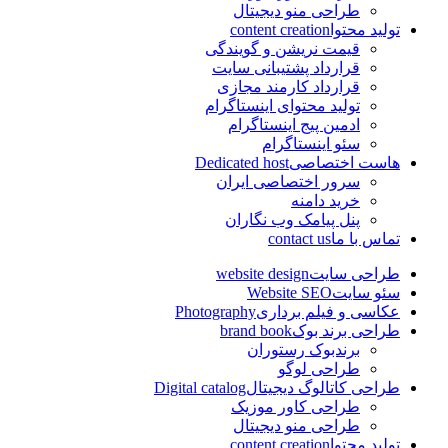
طراحی منو دیجیتال
تولید محتوا
content creation
قیمت نریشن و گویندگی
قرارداد پشتیبانی سایت
قرارداد کارمند مجازی
تولید محتوای اینستاگرام
ادمین پیج اینستاگرام
سئو اینستاگرام
هاست اختصاصی
Dedicated host
سرور اختصاصی ایران
خرید دامنه
پنل پیامک وب نگاران
تماس با ما
contact us
طراحی سایت
website design
سئو سایت
Website SEO
عکاسی و فیلم برداری
Photography
طراحی برند بوک
brand book
برندبوک رستوران
طراحی لوگو
طراحی کاتالوگ دیجیتال
Digital catalog
طراحی کاور موزیک
طراحی منو دیجیتال
تولید محتوا
content creation