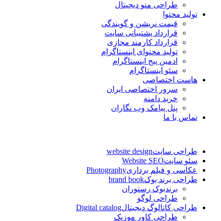
طراحی منو دیجیتال
تولید محتوا
قیمت نریشن و گویندگی
قرارداد پشتیبانی سایت
قرارداد کارمند مجازی
تولید محتوای اینستاگرام
ادمین پیج اینستاگرام
سئو اینستاگرام
هاست اختصاصی
سرور اختصاصی ایران
خرید دامنه
پنل پیامک وب نگاران
تماس با ما
طراحی سایت
website design
سئو سایت
Website SEO
عکاسی و فیلم برداری
Photography
طراحی برند بوک
brand book
برندبوک رستوران
طراحی لوگو
طراحی کاتالوگ دیجیتال
Digital catalog
طراحی کاور موزیک