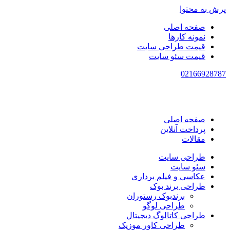
پرش به محتوا
صفحه اصلی
نمونه کارها
قیمت طراحی سایت
قیمت سئو سایت
021
66928787
صفحه اصلی
پرداخت آنلاین
مقالات
طراحی سایت
سئو سایت
عکاسی و فیلم برداری
طراحی برند بوک
برندبوک رستوران
طراحی لوگو
طراحی کاتالوگ دیجیتال
طراحی کاور موزیک