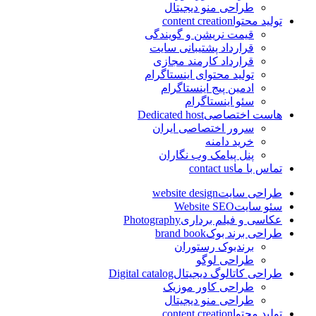
طراحی منو دیجیتال
تولید محتوا
content creation
قیمت نریشن و گویندگی
قرارداد پشتیبانی سایت
قرارداد کارمند مجازی
تولید محتوای اینستاگرام
ادمین پیج اینستاگرام
سئو اینستاگرام
هاست اختصاصی
Dedicated host
سرور اختصاصی ایران
خرید دامنه
پنل پیامک وب نگاران
تماس با ما
contact us
طراحی سایت
website design
سئو سایت
Website SEO
عکاسی و فیلم برداری
Photography
طراحی برند بوک
brand book
برندبوک رستوران
طراحی لوگو
طراحی کاتالوگ دیجیتال
Digital catalog
طراحی کاور موزیک
طراحی منو دیجیتال
تولید محتوا
content creation