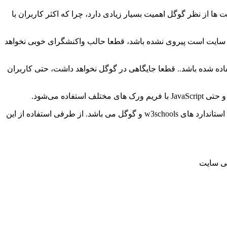
نایی داشته باشید، باید بدانید که امروزه Mobile Friendly بودن سایت ها از نظر گوگل اهمیت بسیار زیادی دارد، چرا که اکثر کاربران با
 سایت است پیروی نشده باشد، قطعا حالب واکنشگرای خوبی نخواهد
 یک وب سایت که با HTML4 نوشته شده باشد و در آن CSS های inline استفاده شده باشد.. قطعا جایگاهی در گوگل نخواهد داشت، حتی کاربران
یکی از بهترین قریم ورک ها برای کدنویسی ظاهر وب سایت BootStrap است که دارای استاندارد های w3schools و گوگل می باشد. از طرفی استفاده از این