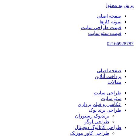
پرش به محتوا
صفحه اصلی
نمونه کارها
قیمت طراحی سایت
قیمت سئو سایت
021
66928787
صفحه اصلی
پرداخت آنلاین
مقالات
طراحی سایت
سئو سایت
عکاسی و فیلم برداری
طراحی برند بوک
برندبوک رستوران
طراحی لوگو
طراحی کاتالوگ دیجیتال
طراحی کاور موزیک