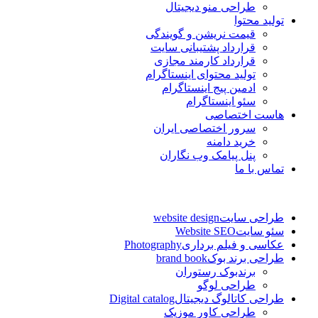
طراحی منو دیجیتال
تولید محتوا
قیمت نریشن و گویندگی
قرارداد پشتیبانی سایت
قرارداد کارمند مجازی
تولید محتوای اینستاگرام
ادمین پیج اینستاگرام
سئو اینستاگرام
هاست اختصاصی
سرور اختصاصی ایران
خرید دامنه
پنل پیامک وب نگاران
تماس با ما
طراحی سایت
website design
سئو سایت
Website SEO
عکاسی و فیلم برداری
Photography
طراحی برند بوک
brand book
برندبوک رستوران
طراحی لوگو
طراحی کاتالوگ دیجیتال
Digital catalog
طراحی کاور موزیک