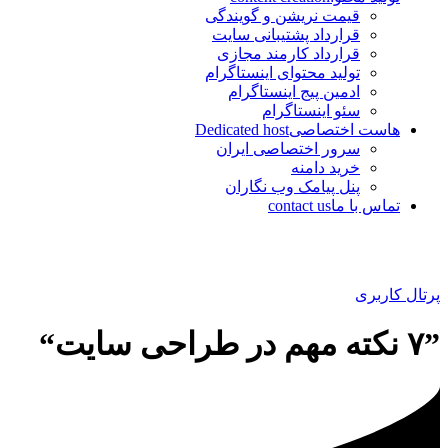
قیمت نریشن و گویندگی
قرارداد پشتیبانی سایت
قرارداد کارمند مجازی
تولید محتوای اینستاگرام
ادمین پیج اینستاگرام
سئو اینستاگرام
هاست اختصاصی
Dedicated host
سرور اختصاصی ایران
خرید دامنه
پنل پیامک وب نگاران
تماس با ما
contact us
پرتال کاربری
”۷ نکته مهم در طراحی سایت“