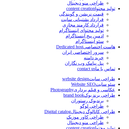
طراحی منو دیجیتال
تولید محتوا
content creation
قیمت نریشن و گویندگی
قرارداد پشتیبانی سایت
قرارداد کارمند مجازی
تولید محتوای اینستاگرام
ادمین پیج اینستاگرام
سئو اینستاگرام
هاست اختصاصی
Dedicated host
سرور اختصاصی ایران
خرید دامنه
پنل پیامک وب نگاران
تماس با ما
contact us
طراحی سایت
website design
سئو سایت
Website SEO
عکاسی و فیلم برداری
Photography
طراحی برند بوک
brand book
برندبوک رستوران
طراحی لوگو
طراحی کاتالوگ دیجیتال
Digital catalog
طراحی کاور موزیک
طراحی منو دیجیتال
تولید محتوا
content creation