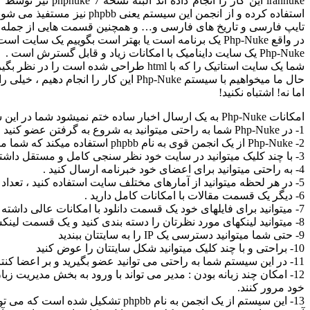
تایپ فارسی و تاریخ های فارسی و… و همچنین قسمت هایی از جمله پی
در واقع Php-Nuke یک برنامه است یا بهتر است بگوییم یک سایت است ، یک سایت که به زبان php نوشته شده است اما تفاوت آن با یک سایت معمولی در چیست؟
Php-Nuke یک سایت داینامیک با امکانات زیاد و قابل گسترش است .
شما یک سایت استاتیک را که با html طراحی شده است را در نظر بگیرید ، برای اضافه کردن یک خبر به سایت چه مراحلی را باید طی کنید؟
حال ما میخواهیم با سیستم Php-Nuke این کار را انجام دهیم ، خیلی راحت به کنترل پنل مدیریت رفته و اخبار مورد نظر را نوشته و کلید ارسال را میزنیم ، به همین راحتی خبر به سایت اضافه شد …
اما نه! اشتباه نکنید!
امکانات Php-Nuke به یک ارسال اخبار ساده ختم نمیشود شما در این سیستم با امکانات فراوانی رو به رو میشوید که در زیر به بعضی از آنها اشاره شده است:
1- در Php-Nuke شما به راحتی میتوانید به شروع به گرفتن عضو کنید و بر روی کاربران نظارت داشته باشید.
2- Php-Nuke از یک انجمن قوی به نام phpbb استفاده میکند که شما میتوانید به راحتی از آن استفاده کنید.
3- با چند کلیک میتوانید در سایت خود نظر سنجی کامل و مستقل داشته باشید حتی برای خبرهای خود.
4- به راحتی میتوانید برای اعضای خود خبرنامه ارسال کنید .
5- در هر لحظه میتوانید از آمارهای مختلف سایت استفاده کنید ، تعداد بازدید صفحات ، تعداد خوانده شدن یک خبر و …
6- دیگر یک قسمت مقالات با امکانات کامل دارید .
7- میتوانید برای فایلهای خود یک قسمت دانلود با امکانات عالی داشته باشید .
8- میتوانید لینکهای مورد نظرتان را دسته بندی کنید و یک قسمت لینکستان با مدیریت عالی داشته باشید
9- حتی شما میتوانید دسترسی یک IP را به سایتتان ببندید
10- براحتی و با چند کلیک میتوانید شکل سایتتان را عوض کنید
11- در این سیستم شما به راحتی می توانید عضو بگیرید و بر اعضا کنترل و نظارت داشته باشید.
12- امکان چند زبانه بودن : مدیر می تواند با ورود به بخش مدیریت زبا
خود مرور کنند.
13- این سیستم از یک انجمن به نام