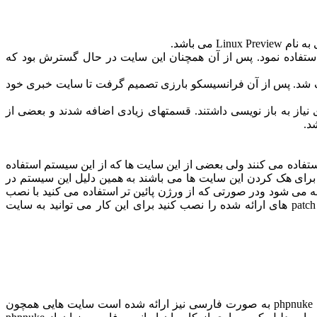
 از Prel نوشت که نام آن را Nukeگذاشت و از آن ، حدود یک سال استفاده نمود. پس از آن همچنان این سایت در حال گسترش بود که
برای راه اندازی و نصب و بازنویسی کدها با توجه به مشکلات استفاده از Slash از این کار منصرف شد. پس از آن فرانسیسکو بارزی تصمیم گرفت تا سایت خبری خود
 زیادی نیاز به باز نویسی داشتند. قسمتهای زیادی اضافه شدند و بعضی از
این سیستم استفاده می کنند ولی بعضی از این سایت ها که از این سیستم استفاده
ی برای هک کردن این سایت ها می باشند به همین دلیل این سیستم در
ئه می شود ودر صورتی که از ورژن پائین تر استفاده می کنید با نصب
برای دریافت نسخه انگلیسی phpnuke می توانید به سایت خود phpnuke.org مراجعه کنید و به قسمت فایل رفته و آن را دریافت نمایید اما phpnuke به صورت فارسی نیز ارائه شده است سایت هایی همچون