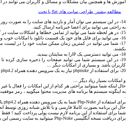
آموزش ها و همچنین بیان مشکلات و مسائل و کاربران می توانند در آن 
مطالعه بیشتر
طراحی سایت های flat یا تخت
14- در این سیستم می توان آمار و بازدید های سایت را به صورت روز به روز و حتی ساعت به ساعت بنا به نیازمان مشاهده کنیم.
به راحتی می توانید برای اعضا خبرنامه ارسال کنید.
15- در هر لحظه شما می توانید از تمامی خطاها و اشکالات سایت در کمترین زمان ممکن مطلع شوید.
16- می توانید برای فایل های خود یک قسمت دانلود با امکانات خوب و عالی داشته باشید.
17- شما می توانید در کمترین زمان ممکن سایت خود را در لیست م
بکشند.
18- می توانید دسترسی یک IPرا به سایتتان ببندید.
19- در این سیستم شما می توانید صفحات را ذخیره سازی کرده تا 
کاربران باشد. و بسیاری از امکانات دیگر …
20- برای استفاده از phpnuke نیاز به یک سرویس دهنده همراه php4.2 یا بالاتر و یک پایگاه داده می باشد.
و امکانات بسیار زیاد دیگر …
حال اینکه شما میتوانید براحتی هر کدام از این امکانات را فعال یا غ
.
برای استفاده از Php-Nuke شما به یک سرویس دهنده همراه php4.2 یا بالاتر و یک پایگاه داده ، که مرسوم ترینش MySQL میباشد .
حال این برنامه بصورت کاملا فارسی و با تلاش شبانه روزی توسط انجمن ملی توسعه دهندگان
شما برای استفاده از این برنامه لازم نیست پولی پرداخت کنید ! فقط
برای دریافت نسخه انگلیسی Php-Nuke میتوانید به سایت رسمی این برنامه یعنی phpnuke.org مراجعه کنید.