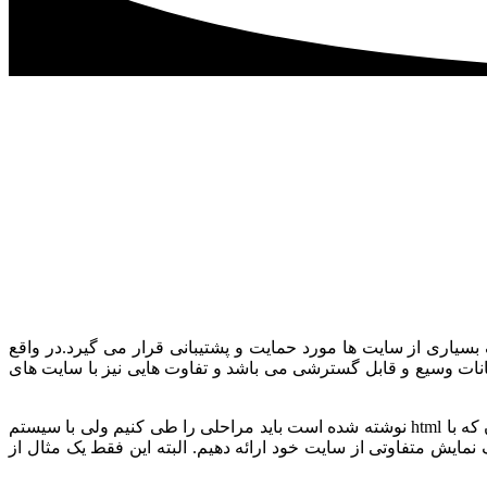
تی معروف می باشد که اختصاراً نیوک خوانده می شود و نه تنها از طرف سایت phpnuke بلکه از طرف بسیاری از سایت ها مورد حمایت و پشتیبانی قرار می گیرد.در واقع
 داینامیک و پویاست و دارای امکانات وسیع و قابل گسترشی می باشد و تفاوت هایی نیز با سایت های
در این سایتها نه تنها کارها راحت تر انجام می گیرد بلکه امکانات بیشتری نیز در اختیار داریم مثلاً برای عوض کردن شکل و ظاهر سایت مان که با html نوشته شده است باید مراحلی را طی کنیم ولی با سیستم
لف نمایش متفاوتی از سایت خود ارائه دهیم. البته این فقط یک مثال از