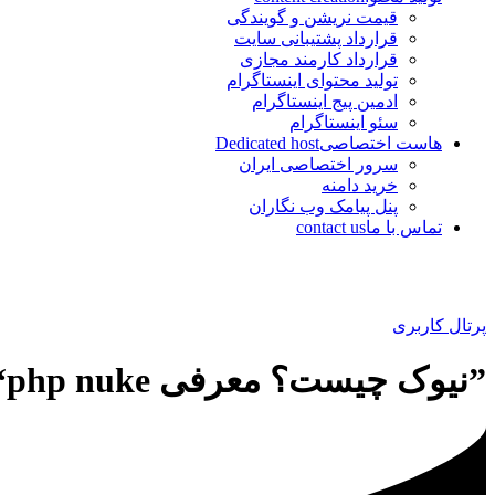
قیمت نریشن و گویندگی
قرارداد پشتیبانی سایت
قرارداد کارمند مجازی
تولید محتوای اینستاگرام
ادمین پیج اینستاگرام
سئو اینستاگرام
هاست اختصاصی
Dedicated host
سرور اختصاصی ایران
خرید دامنه
پنل پیامک وب نگاران
تماس با ما
contact us
پرتال کاربری
”نیوک چیست؟ معرفی php nuke“