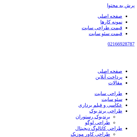
پرش به محتوا
صفحه اصلی
نمونه کارها
قیمت طراحی سایت
قیمت سئو سایت
021
66928787
صفحه اصلی
پرداخت آنلاین
مقالات
طراحی سایت
سئو سایت
عکاسی و فیلم برداری
طراحی برند بوک
برندبوک رستوران
طراحی لوگو
طراحی کاتالوگ دیجیتال
طراحی کاور موزیک