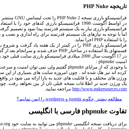
تاریخچه PHP Nuke
فرانسیسکو بارزی نسخه 2 PHP Nuke را تحت لیسانس GNU منتشر ساخت. PHP Nuke حاصل مدیریت سالهای زیاد بر روی یک سایت خبری به نام Linux Preview می باشد.
فرانسیسکو بارزی نیاز به یک سیستم قدرتمند پیدا نمود و تصمیم گرفت از slash استفاده ن
را با استفاده PHP اجرا نماید.
فرانسیسکو بارزی PHP را در کمتر از یک هفته یا
قسمتهای بلا استفاده در ساختار PHP حذف شدند و سرانجام بعد از گذشت بیش از 380 ساعت کار سخت در طول 3 هفته PHP Nuke متولد شد.
در 17 آگوست سال 2000 میلادی فرانسیسکو بارزی سایت قبلی خود را به نسخه PHP Nuke ارتقاء داد و تا امروز نیز از آن نگهداری می کند.
امنیت phpnuke :
با وجودی که از مزایای phpnuke گفتیم ولی 
کرده اند نیز هک شده اند . چون امروزه سایت های بسیاری از این سی
ورژن های مختلف و با قابلیت های جدید به بازا ارائه می شود در واق
یک ورژن جدید تر اطلاعات نسخه قبلی تان از بین نخواهد رفت. چون این سیستم دارای مشکلات امنیت
http://www.nukersources.com
مراجعه نمایید.
مطالعه بیشتر
چگونه joomla و wordpress را ایمن نماییم؟
تفاوت phpnuke فارسی با انگلیسی