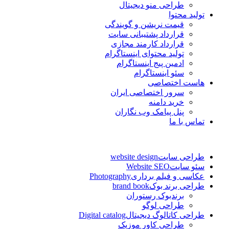
طراحی منو دیجیتال
تولید محتوا
قیمت نریشن و گویندگی
قرارداد پشتیبانی سایت
قرارداد کارمند مجازی
تولید محتوای اینستاگرام
ادمین پیج اینستاگرام
سئو اینستاگرام
هاست اختصاصی
سرور اختصاصی ایران
خرید دامنه
پنل پیامک وب نگاران
تماس با ما
طراحی سایت
website design
سئو سایت
Website SEO
عکاسی و فیلم برداری
Photography
طراحی برند بوک
brand book
برندبوک رستوران
طراحی لوگو
طراحی کاتالوگ دیجیتال
Digital catalog
طراحی کاور موزیک