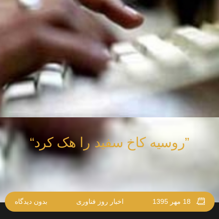
”روسیه کاخ سفید را هک کرد“
18 مهر 1395
اخبار روز فناوری
بدون دیدگاه