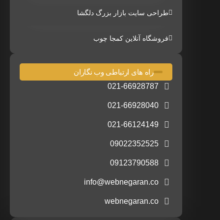
طراحی سایت بازار بزرگ دلگشا
فروشگاه آنلاین کمجا چوب
راه های ارتباطی وب نگاران
021-66928787
021-66928040
021-66124149
09022352525
09123790588
info@webnegaran.co
webnegaran.co