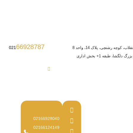
66928787
021
ب، کوچه رشتچی، پلاک 14، واحد 8
 دلگشا، طبقه 1+ بخش اداری
02166928040
02166124149