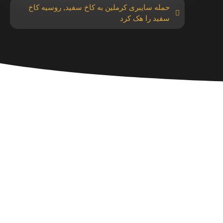
حمله سایبری کرملین به کاخ سفید
,
روسیه کاخ
سفید را هک کرد