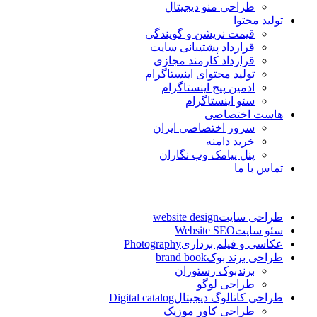
طراحی منو دیجیتال
تولید محتوا
قیمت نریشن و گویندگی
قرارداد پشتیبانی سایت
قرارداد کارمند مجازی
تولید محتوای اینستاگرام
ادمین پیج اینستاگرام
سئو اینستاگرام
هاست اختصاصی
سرور اختصاصی ایران
خرید دامنه
پنل پیامک وب نگاران
تماس با ما
طراحی سایت
website design
سئو سایت
Website SEO
عکاسی و فیلم برداری
Photography
طراحی برند بوک
brand book
برندبوک رستوران
طراحی لوگو
طراحی کاتالوگ دیجیتال
Digital catalog
طراحی کاور موزیک