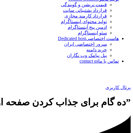
قیمت نریشن و گویندگی
قرارداد پشتیبانی سایت
قرارداد کارمند مجازی
تولید محتوای اینستاگرام
ادمین پیج اینستاگرام
سئو اینستاگرام
هاست اختصاصی
Dedicated host
سرور اختصاصی ایران
خرید دامنه
پنل پیامک وب نگاران
تماس با ما
contact us
پرتال کاربری
”ده گام برای جذاب کردن صفحه ا