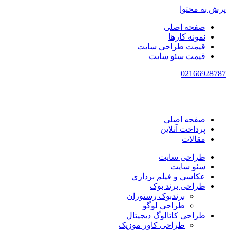
پرش به محتوا
صفحه اصلی
نمونه کارها
قیمت طراحی سایت
قیمت سئو سایت
021
66928787
صفحه اصلی
پرداخت آنلاین
مقالات
طراحی سایت
سئو سایت
عکاسی و فیلم برداری
طراحی برند بوک
برندبوک رستوران
طراحی لوگو
طراحی کاتالوگ دیجیتال
طراحی کاور موزیک