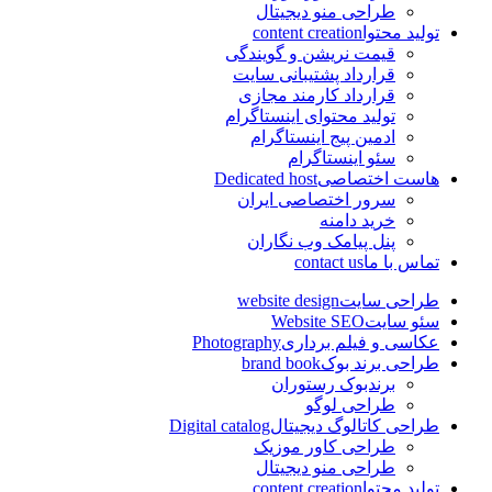
طراحی منو دیجیتال
تولید محتوا
content creation
قیمت نریشن و گویندگی
قرارداد پشتیبانی سایت
قرارداد کارمند مجازی
تولید محتوای اینستاگرام
ادمین پیج اینستاگرام
سئو اینستاگرام
هاست اختصاصی
Dedicated host
سرور اختصاصی ایران
خرید دامنه
پنل پیامک وب نگاران
تماس با ما
contact us
طراحی سایت
website design
سئو سایت
Website SEO
عکاسی و فیلم برداری
Photography
طراحی برند بوک
brand book
برندبوک رستوران
طراحی لوگو
طراحی کاتالوگ دیجیتال
Digital catalog
طراحی کاور موزیک
طراحی منو دیجیتال
تولید محتوا
content creation