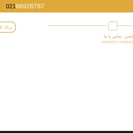
66928787
021
پرتال کا
اصی
تماس با ما
CONTACT US
DEDI