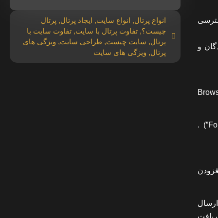
دسترسی
انواع پرتال
,
انواع سایت
,
ایجاد پرتال
,
پرتال
چیست؟
,
تفاوت پرتال با سایت
,
تفاوت سایت با
پرتال
,
سایت چیست
,
طراحی سایت
,
ویزگی های
گان و
پرتال
,
ویزگی های سایت
 مورد نظرش دست یابد .( Browse / Navigate
۱۲- ایجاد امکان ارتباط کاربران با مسوولین پورتال و دیگر کاربران پورتال به صورت همزمان (“Chat”)یا غیر همزمان (“Forum”) .
فزودن
می برای مشتری ارسال
ریافت