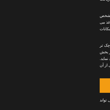
 مشخص
غذ می
مکانات
چک تر
گر بخش
د نماید.
 از آن
تواند