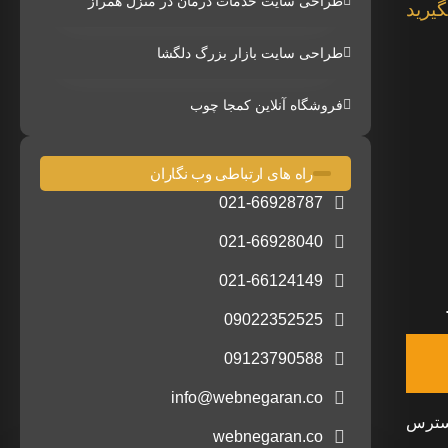
طراحی سایت خدمات درمان در منزل همراز
گیرید
طراحی سایت بازار بزرگ دلگشا
فروشگاه آنلاین کمجا چوب
راه های ارتباطی وب نگاران
021-66928787
021-66928040
021-66124149
09022352525
09123790588
info@webnegaran.co
ل دسترس
webnegaran.co