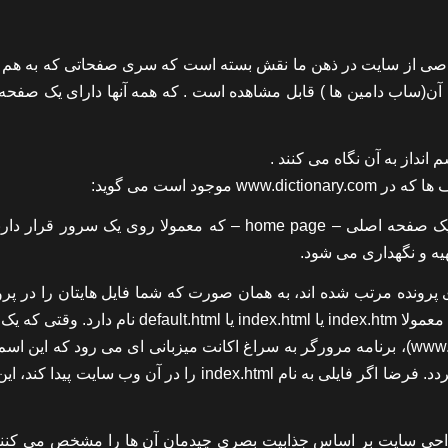
 خاصی از سایت در ذهن ما نقش بسته است که سری صفحاتی که به هم
ی آن(ساب دامین ها ) قابل مشاهده است . که همه آنها دارای یک صفحه
نداز به آن نگاه می کنند .
ود است می گوید:
مجموعه ای از تعدادی صفحات وب متصل به هم، اغلب شامل یک صفحه اصلی – home page – که معمولا روی یک سرور
یه و نگهداری می شود.
رونده مرتب شده اند، به همان صورت که شما فایل هایتان را در پرون
مختلفی روی کامپیوترتان مرتب می کنید. صفحه اصلی یک سایت معمولا index.htm یا index.html یا ault.html
وب (یا اسم دامنه) را در مرور گرتان تایپ می کنید (مثل www.tegra.ir)، برنامه مرورگر به سراغ اکانت میزبانی ای می رود که ا
به آن اشاره می کند، و به دنبال یکی از این فایل های اصلی می گردد. فرضا اگر فایلی به نام index.html را در آن وب س
ست که در طراحی سایت بر اساس جذابیت بصری چیدمان آن ها را مشخص می کنن