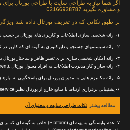
اگر شما نیاز به
طراحی سایت
یا
طراحی پورتال
برای هر
و مشاوره بگیرید 02166928787
بر طبق نکاتی که در تعریف پورتال داده شد ویژگی ه
۱- ارائه شخصی سازی اطلاعات و کاربری های پورتال بر حسب نیاز کاربر توسط شخص یا خود پورتال . (PersonalizationوTailoring)
۲- ارائه سیستمهای جستجو و دایرکتوری به گونه ای که کاربر در کمترین زمان ممکن به اطلاعات دست یابد . (Search and Directory)
۳- ارائه امکان شخصی سازی برای تغییر ظاهر و ساختار پورتال به ازای هر کاربر (End user customization)
۴- ارائه ساز و کار مدیریت اطلاعات به افراد مسول پورتال .(Content & Data Management)
۵- ارائه مکانیزم هایی به مدیران پورتال برای پاسخگویی به نیازهای افراد مختلف در سازمان.
۶- پشتیبانی برقراری ارتباط با منابع خارج از پورتال نظیر web service و سایتهای دیگر ، برای دریافت اطلاعات و سرویسهای مورد نیاز .
مطالعه بیشتر
نکات طراحی سایت و محنوای آن
۷- عدم وابستگی به پهنه ای (tform