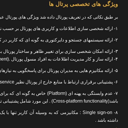
ویژگی های تخصصی پرتال ها
بر طبق نکاتی که در تعریف پورتال داده شد ویژگی های پورتال عبارت
۱- ارائه شخصی سازی اطلاعات و کاربری های پورتال بر حسب نیاز کاربر توسط شخص یا خود پورتال . (PersonalizationوTailoring)
۲- ارائه سیستمهای جستجو و دایرکتوری به گونه ای که کاربر در کمترین زمان ممکن به اطلاعات دست یابد . (Search and Directory)
۳- ارائه امکان شخصی سازی برای تغییر ظاهر و ساختار پورتال به ازای هر کاربر (End user customization)
۴- ارائه ساز و کار مدیریت اطلاعات به افراد مسول پورتال .(Content & Data Management)
۵- ارائه مکانیزم هایی به مدیران پورتال برای پاسخگویی به نیازهای افراد مختلف در سازمان.
۶- پشتیبانی برقراری ارتباط با منابع خارج از پورتال نظیر web service و سایتهای دیگر ، برای دریافت اطلاعات و سرویسهای مورد نیاز .
۷- عدم وابستگی به پهنه ای (tform
باشد(Cross-platform functionality) . این مورد شامل پشتیبانی توسط سیستمهای PDA و موبایل نیز می گردد .
۸- Single sign-on : مکانیزمی که به وسیله آن کا
داشته باشد .