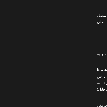
 متصل
 اصلی
 قرار دارند و به
ده ها
def نام دارد. وقتی که یک آدرس
ین اسم دامنه
ایت پیدا کند، این فایل(
د. متن