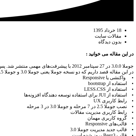
18 خرداد 1395
مقالات سایت
بدون دیدگاه
در این مقاله می خوانید :
جوملا 3.0.0 در 27 سپتامبر 2012 با پیشرفت‌های مهمی منتشر شد. پس از آن نسخه‌های 3.0.1 و 3.0.2 با رفع اشکالاتی منتشر شدند.
در این مقاله قصد داریم که دو نسخه جوملا یعنی جوملا 3.0 و جوملا 2.5 را با هم مقایسه کرده و به 20 تفاوت عمده‌ای که در بخش مدیریت و سایت بوجود آمده است اشاره کنیم:
• واکنشی یا Responsive
• استفاده از bootstrap
• استفاده از LESS.CSS
• استفاده از JUI برای استفاده توسعه دهندگاه افزونه‌ها
• رابط کاربری UX
• نصب جوملا 2.5 در 7 مرحله و جوملا 3.0 در 3 مرحله
• رابط کاربری مدیریت مقالات
• گروه کاربری مهمان
• قالب‌های Responsive
• قالب جدید مدیریت جوملا 3.0
• قالب Beez3 بروز شده است