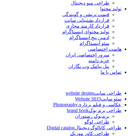
طراحی منو دیجیتال
تولید محتوا
قیمت نریشن و گویندگی
قرارداد پشتیبانی سایت
قرارداد کارمند مجازی
تولید محتوای اینستاگرام
ادمین پیج اینستاگرام
سئو اینستاگرام
هاست اختصاصی
سرور اختصاصی ایران
خرید دامنه
پنل پیامک وب نگاران
تماس با ما
طراحی سایت
website design
سئو سایت
Website SEO
عکاسی و فیلم برداری
Photography
طراحی برند بوک
brand book
برندبوک رستوران
طراحی لوگو
طراحی کاتالوگ دیجیتال
Digital catalog
طراحی کاور موزیک