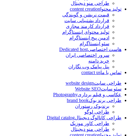
طراحی منو دیجیتال
تولید محتوا
content creation
قیمت نریشن و گویندگی
قرارداد پشتیبانی سایت
قرارداد کارمند مجازی
تولید محتوای اینستاگرام
ادمین پیج اینستاگرام
سئو اینستاگرام
هاست اختصاصی
Dedicated host
سرور اختصاصی ایران
خرید دامنه
پنل پیامک وب نگاران
تماس با ما
contact us
طراحی سایت
website design
سئو سایت
Website SEO
عکاسی و فیلم برداری
Photography
طراحی برند بوک
brand book
برندبوک رستوران
طراحی لوگو
طراحی کاتالوگ دیجیتال
Digital catalog
طراحی کاور موزیک
طراحی منو دیجیتال
تولید محتوا
content creation