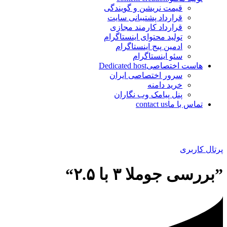
قیمت نریشن و گویندگی
قرارداد پشتیبانی سایت
قرارداد کارمند مجازی
تولید محتوای اینستاگرام
ادمین پیج اینستاگرام
سئو اینستاگرام
هاست اختصاصی
Dedicated host
سرور اختصاصی ایران
خرید دامنه
پنل پیامک وب نگاران
تماس با ما
contact us
پرتال کاربری
”بررسی جوملا ۳ با ۲.۵“