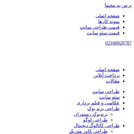
پرش به محتوا
صفحه اصلی
نمونه کارها
قیمت طراحی سایت
قیمت سئو سایت
021
66928787
صفحه اصلی
پرداخت آنلاین
مقالات
طراحی سایت
سئو سایت
عکاسی و فیلم برداری
طراحی برند بوک
برندبوک رستوران
طراحی لوگو
طراحی کاتالوگ دیجیتال
طراحی کاور موزیک