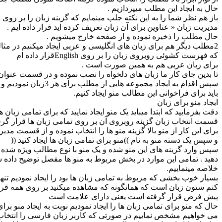
حال به ایجاد این مطلب میپردازیم .
باز هم نظر شما را به این نکته جلب مینمایم که گزینه زبان را بر روی Persianو یا هر نامی که شما در قسمت
مدیریت زبان « عناوین برای آن زبان تعریف کرده اید قرار داده ایم .
حال مطلب را ذخیره نموده و از صفحه خارج میشویم .
2مطلب دیگر هم برای زبان های انگلیسی و عربی ایجاد میکنیم در مثالی دیگر برای زبان انگلیسی
که فهرست کشوئی روبروی زبان را بر روی Englishقرار داده ام
برای زبان عربی هم به همین صورت است .
تا بدین جای کار ما زبان های دلخواه را نصب نموده و در قسمت عنوان 
سپس اقدام به ایجاد مجموعه هایی از مطلب برای هر 3زبان نمودیم و در هر مجموعه یک مطلب قرار دادیم حال
باید برای فراخوانی این مطالب منو ایجاد کنیم.
ایجاد منو برای زبان
دقت بفرمایید که ابتدا میباید یک منو ایجاد نمایید که برای تمامی زبان ه
قسمت انتخاب زبان گزینه روبروی آن بر روی تمامی زبان ها قرار گرفت
برای این کار از منو بالا گزینه منو ها را انتخاب نموده و از قسمت مدیری
و سپس یک دسته منو به نام ))منو برای تمامی زبان ها ایجاد کنید ((
سپس وارد گزینه های این منو شده و یک منو با نوع مطالب ویژه شده 
دهید . تمامی این موارد در بخش مربوط به منو ها مفصل توضیح داده شده
خلاصه مینماییم.
بسیار خوب بخشی که مربوط به تمامی زبان ها بود را ایجاد نمودیم تن
کنم ستون زبان است که همانگونه که مشاهده میکنید بر روی همه قر
پیش فرض قرار گرفته است یعنی دارای علامت است
حال که منو برای تمامی زبان ها را ایجاد نمودیم نوبت به ایجاد منو ب
می خواهیم مشخص نماییم در صورتی که کاربر زبان فارسی را انتخاب ن