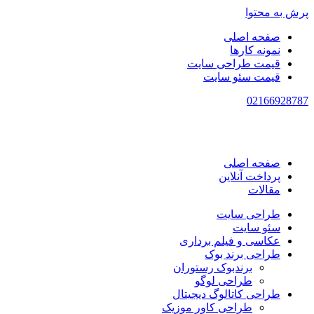
پرش به محتوا
صفحه اصلی
نمونه کارها
قیمت طراحی سایت
قیمت سئو سایت
021
66928787
صفحه اصلی
پرداخت آنلاین
مقالات
طراحی سایت
سئو سایت
عکاسی و فیلم برداری
طراحی برند بوک
برندبوک رستوران
طراحی لوگو
طراحی کاتالوگ دیجیتال
طراحی کاور موزیک