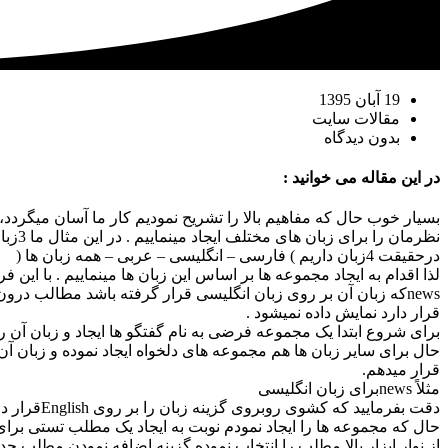
19 آبان 1395
مقالات سایت
بدون دیدگاه
در این مقاله می خوانید :
بسیار خوب حال که مفاهیم بالا را تشریح نمودیم کار ما آسان میگرد
نظرمان را برای زبان های مختلف ایجاد مینماییم . در این مثال ما 3زبان نصب شده داریم اما دقت فرمایید که
درحقیقت 4زبان داریم ) فارسی – انگلیسی – عربی – همه زبان ها (
لذا اقدام به ایجاد مجموعه ها بر اساس این زبان ها مینماییم . با این
newsکه زبان آن بر روی زبان انگلیسی قرار گرفته باشد مطالب درون آن در زمانی که سایت بر روی زبان فارسی
قرار دارد نمایش داده نمیشود .
برای شروع ابتدا یک مجموعه فرضی به نام گفتگو ها ایجاد و زبان آن ر
حال برای سایر زبان ها هم مجموعه های دلخواه ایجاد نموده و زبان آن 
قرار میدهم.
مثلاً newsبرای زبان انگلیسی
دقت بفرمایید که کشوی روبروی گزینه زبان را بر روی Englishقرار داده ام .
حال که مجموعه ها را ایجاد نمودم نوبت به ایجاد یک مطلب تستی برای
از نوار ابزار بالا مطلب را انتخاب نموده گزینه اضافه نمودن مطلب جدید