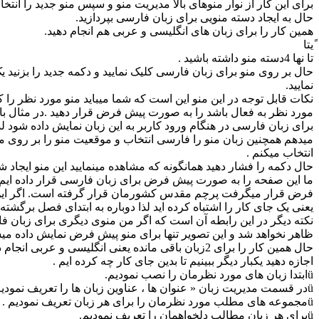
برای این کار از نوار منوهای بالا مدیریت منو و سپس منو جدید را انتخاب
حال به ایجاد دسته منویی برای زبان فارسی بپردازید.
همین کار را برای زبان های انگلیسی و عربی هم انجام دهید.
ًیتا
تا نها 4دسته منو داشته باشید .
حال بر روی منو برای زبان فارسی کلیک نمایید و دکمه جدید را بزنید ی
نمایید.
نکات قابل توجه در این منو این است که شما میباید منو مورد نظر را که 
مورد نظر به فعال باشد را به صورت پیش فرض قرار دهید .در مثال بال
برای زبان فارسی در هنگام ورود کاربر به این زبان نمایش داده شود 
میدهم همچنین زبان منو را فارسی انتخاب و موقعیت منو را بر روی منو
انتخاب میکنم .
حال دکمه را فشار دهید همانگونه که مشاهده مینمایید این منو ایجاد ش
ما این صفحه را به صورت پیش فرض برای زبان فارسی قرار داده ایم 
فرض قرار میگرفت پرچم مقدس کشورمان قرار گرفته است. اگر این پ
یعنی یک جای کار را اشتباه کرده اید لذا دوباره به ابتدای فصل برگشته و
نکته دیگر در این رابطه آن است که اگر من منوی دیگری برای زبان فار
ظاهر نخواهد شد و این تصویر تنها برای منو پیش فرض نمایش داده میش
حال همین کار را برای 2زبان باقی مانده یعنی انگلیسی و عربی انجام دهید.
اجازه دهید یکبار دیگر ببینیم تا بدین جای کار چه کرده ایم .
üابتدا زبان های مورد نظرمان را نصب نمودیم.
üدر قسمت مدیریت زبان « عنوان ها ، عناوین زبان ها را تعریف نمودیم .
üمجموعه های مطلب مورد نظرمان را برای هر زبان تعریف نمودیم .
üبرای هر زبان مطالب دلخواهمان را تعریف نمودیم.