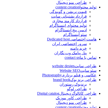
طراحی منو دیجیتال
تولید محتوا
content creation
قیمت نریشن و گویندگی
قرارداد پشتیبانی سایت
قرارداد کارمند مجازی
تولید محتوای اینستاگرام
ادمین پیج اینستاگرام
سئو اینستاگرام
هاست اختصاصی
Dedicated host
سرور اختصاصی ایران
خرید دامنه
پنل پیامک وب نگاران
تماس با ما
contact us
طراحی سایت
website design
سئو سایت
Website SEO
عکاسی و فیلم برداری
Photography
طراحی برند بوک
brand book
برندبوک رستوران
طراحی لوگو
طراحی کاتالوگ دیجیتال
Digital catalog
طراحی کاور موزیک
طراحی منو دیجیتال
تولید محتوا
content creation