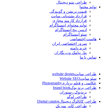
طراحی منو دیجیتال
تولید محتوا
قیمت نریشن و گویندگی
قرارداد پشتیبانی سایت
قرارداد کارمند مجازی
تولید محتوای اینستاگرام
ادمین پیج اینستاگرام
سئو اینستاگرام
هاست اختصاصی
سرور اختصاصی ایران
خرید دامنه
پنل پیامک وب نگاران
تماس با ما
طراحی سایت
website design
سئو سایت
Website SEO
عکاسی و فیلم برداری
Photography
طراحی برند بوک
brand book
برندبوک رستوران
طراحی لوگو
طراحی کاتالوگ دیجیتال
Digital catalog
طراحی کاور موزیک