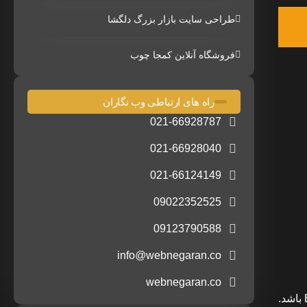
طراحی سایت بازار بزرگ دلگشا
فروشگاه آنلاین کمجا چوب
راه های ارتباطی وب نگاران
021-66928787
021-66928040
021-66124149
09022352525
09123790588
info@webnegaran.co
webnegaran.co
قابلیت کاربردی بودن سایت یکی از محرکهای اصلی برای طراحی سایت می باشد فرقی نمی کند شرکت شما یک شرکت B2B یا B2C باشد.