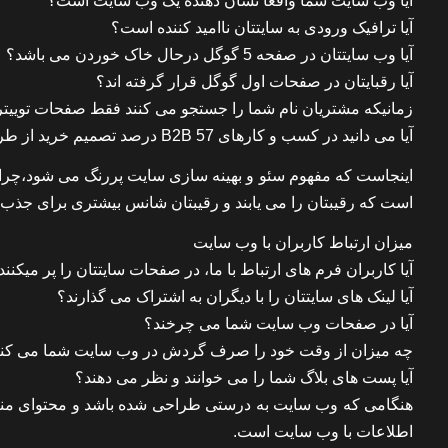
آیا وب سایت شما واقعا نشان دهنده یک وب سایت است؟
آیا ترافیک ورودی به سایتتان ناامید کننده است؟
آیا وب سایتتان در صفحه 5 گوگل درحال خاک خوردن می باشد؟
آیا رقبایتان در صفحات اول گوگل قرار گرفته اند؟
زمانیکه مشتریان نام شما را جستجو می کنند فقط صفحات توییتر
آیا می دانید در کسب و کارهای B2B 57 درصد تصمیم خرید از طریق درگیر شدن با منبع فروش(وب سایت فروشنده) می باشد؟
اینجاست که مفهوم سئو و بهینه سازی سایت پررنگ می شود،چراکه ا
است که رقیبتان را می یابند و رقیبتان شانس بیشتری برای جذب 
میزان ارتباط کاربران با وب سایت
آیا کاربران فرم های ارتباط با ما، در صفحات سایتتان را پر میکنند
آیا لینک های سایتتان را با دیگران به اشتراک می گذارند؟
آیا در صفحات وب سایت شما می چرخند؟
چه میزان از وقت خود را صرف گردش در وب سایت شما می کنن
آیا پست های بلاگ شما را می خوانند و نظر می دهند؟
هنگامی که وب سایت به درستی طراحی شده باشد و محتوای مناسب د
اطلاعات با وب سایت است.