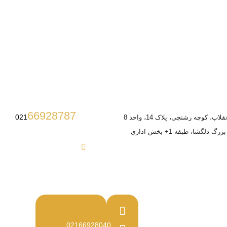
66928787
021
ب، کوچه رشتچی، پلاک 14، واحد 8
 دلگشا، طبقه 1+ بخش اداری
02166928040