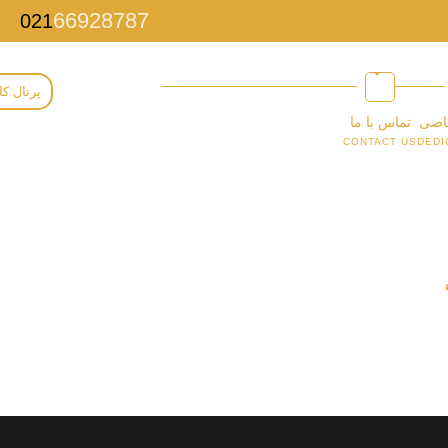
66928787
021
پرتال کا
اصی
تماس با ما
CONTACT US
DEDI