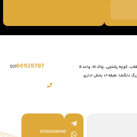
66928787
021
، کوچه رشتچی، پلاک 14، واحد 8
دلگشا، طبقه 1+ بخش اداری
02166928040