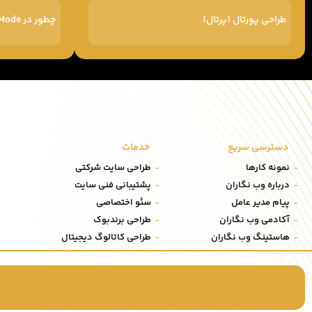
طراحی پورتال (پرتال)
چطور در Google AI Mode دیده شویم
دسترسی سریع
خدمات
نمونه کارها
طراحی سایت شرکتی
درباره وب نگاران
پشتیبانی فنی سایت
پیام مدیر عامل
سئو اختصاصی
آکادمی وب نگاران
طراحی برندبوک
هاستینگ وب نگاران
طراحی کاتالوگ دیجیتال