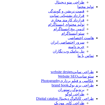
طراحی منو دیجیتال
تولید محتوا
قیمت نریشن و گویندگی
قرارداد پشتیبانی سایت
قرارداد کارمند مجازی
تولید محتوای اینستاگرام
ادمین پیج اینستاگرام
سئو اینستاگرام
هاست اختصاصی
سرور اختصاصی ایران
خرید دامنه
پنل پیامک وب نگاران
تماس با ما
طراحی سایت
website design
سئو سایت
Website SEO
عکاسی و فیلم برداری
Photography
طراحی برند بوک
brand book
برندبوک رستوران
طراحی لوگو
طراحی کاتالوگ دیجیتال
Digital catalog
طراحی کاور موزیک