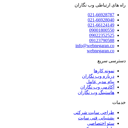
راه های ارتباطی وب نگاران
021-66928787
021-66928040
021-66124149
09001800550
09022352525
09123790588
info@webnegaran.co
webnegaran.co
دسترسی سریع
نمونه کارها
درباره وب نگاران
پیام مدیر عامل
آکادمی وب نگاران
هاستینگ وب نگاران
خدمات
طراحی سایت شرکتی
پشتیبانی فنی سایت
سئو اختصاصی