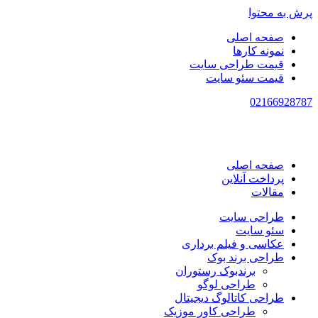
پرش به محتوا
صفحه اصلی
نمونه کارها
قیمت طراحی سایت
قیمت سئو سایت
021
66928787
صفحه اصلی
پرداخت آنلاین
مقالات
طراحی سایت
سئو سایت
عکاسی و فیلم برداری
طراحی برند بوک
برندبوک رستوران
طراحی لوگو
طراحی کاتالوگ دیجیتال
طراحی کاور موزیک