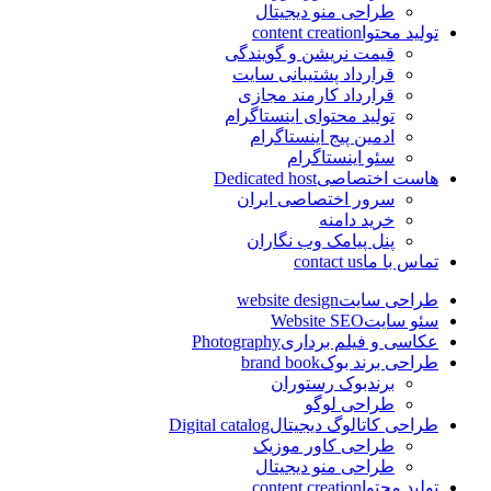
طراحی منو دیجیتال
تولید محتوا
content creation
قیمت نریشن و گویندگی
قرارداد پشتیبانی سایت
قرارداد کارمند مجازی
تولید محتوای اینستاگرام
ادمین پیج اینستاگرام
سئو اینستاگرام
هاست اختصاصی
Dedicated host
سرور اختصاصی ایران
خرید دامنه
پنل پیامک وب نگاران
تماس با ما
contact us
طراحی سایت
website design
سئو سایت
Website SEO
عکاسی و فیلم برداری
Photography
طراحی برند بوک
brand book
برندبوک رستوران
طراحی لوگو
طراحی کاتالوگ دیجیتال
Digital catalog
طراحی کاور موزیک
طراحی منو دیجیتال
تولید محتوا
content creation