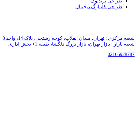
طراحی برندبوک
طراحی کاتالوگ دیجیتال
شعبه مرکزی :
تهران، میدان انقلاب، کوچه رشتچی، پلاک 14، واحد 8
شعبه بازار :
بازار تهران، بازار بزرگ دلگشا، طبقه 1+ بخش اداری
021
66928787