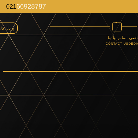
66928787
021
پرتال کا
اصی
تماس با ما
CONTACT US
DEDI