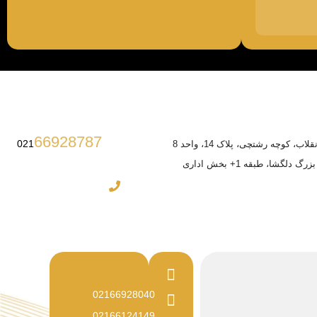
66928787
021
ب، کوچه رشتچی، پلاک 14، واحد 8
 دلگشا، طبقه 1+ بخش اداری
02166928040
02166124149