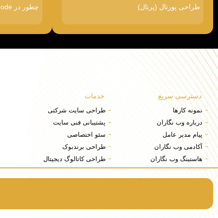
طراحی پورتال (پرتال)
چطور در Google AI Mode دیده شویم
دسترسی سریع
خدمات
نمونه کارها
طراحی سایت شرکتی
درباره وب نگاران
پشتیبانی فنی سایت
پیام مدیر عامل
سئو اختصاصی
آکادمی وب نگاران
طراحی برندبوک
هاستینگ وب نگاران
طراحی کاتالوگ دیجیتال