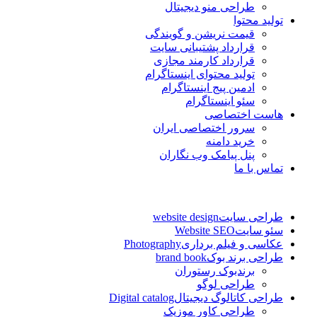
طراحی منو دیجیتال
تولید محتوا
قیمت نریشن و گویندگی
قرارداد پشتیبانی سایت
قرارداد کارمند مجازی
تولید محتوای اینستاگرام
ادمین پیج اینستاگرام
سئو اینستاگرام
هاست اختصاصی
سرور اختصاصی ایران
خرید دامنه
پنل پیامک وب نگاران
تماس با ما
طراحی سایت
website design
سئو سایت
Website SEO
عکاسی و فیلم برداری
Photography
طراحی برند بوک
brand book
برندبوک رستوران
طراحی لوگو
طراحی کاتالوگ دیجیتال
Digital catalog
طراحی کاور موزیک