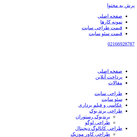
پرش به محتوا
صفحه اصلی
نمونه کارها
قیمت طراحی سایت
قیمت سئو سایت
021
66928787
صفحه اصلی
پرداخت آنلاین
مقالات
طراحی سایت
سئو سایت
عکاسی و فیلم برداری
طراحی برند بوک
برندبوک رستوران
طراحی لوگو
طراحی کاتالوگ دیجیتال
طراحی کاور موزیک