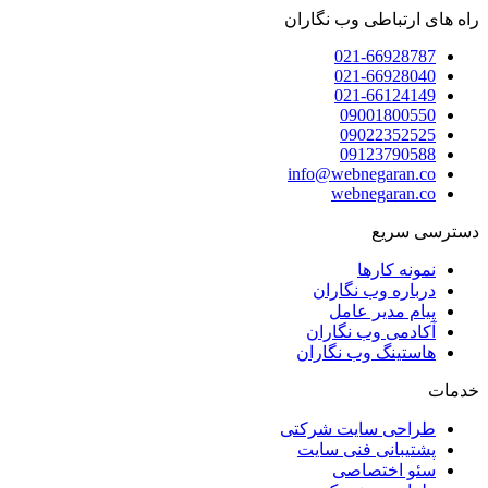
راه های ارتباطی وب نگاران
021-66928787
021-66928040
021-66124149
09001800550
09022352525
09123790588
info@webnegaran.co
webnegaran.co
دسترسی سریع
نمونه کارها
درباره وب نگاران
پیام مدیر عامل
آکادمی وب نگاران
هاستینگ وب نگاران
خدمات
طراحی سایت شرکتی
پشتیبانی فنی سایت
سئو اختصاصی