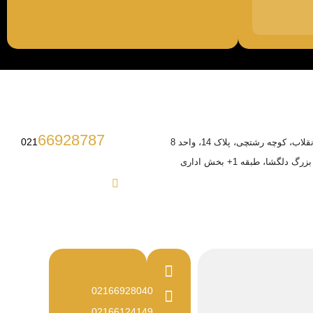
66928787
021
ب، کوچه رشتچی، پلاک 14، واحد 8
 دلگشا، طبقه 1+ بخش اداری
02166928040
02166124149