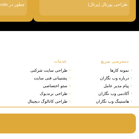
طراحی پورتال (پرتال)
چطور در Google AI Mode دیده شویم
دسترسی سریع
خدمات
نمونه کارها
طراحی سایت شرکتی
درباره وب نگاران
پشتیبانی فنی سایت
پیام مدیر عامل
سئو اختصاصی
آکادمی وب نگاران
طراحی برندبوک
هاستینگ وب نگاران
طراحی کاتالوگ دیجیتال