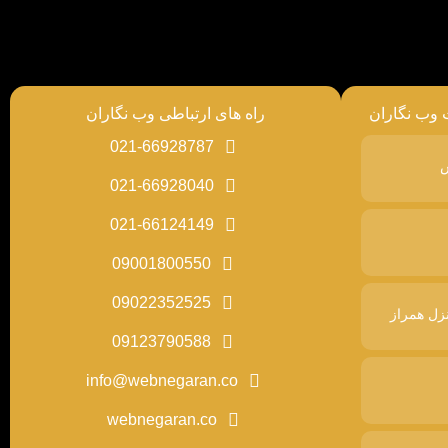
 وب نگاران
راه های ارتباطی وب نگاران
021-66928787
س
021-66928040
021-66124149
09001800550
09022352525
زل همراز
09123790588
info@webnegaran.co
webnegaran.co