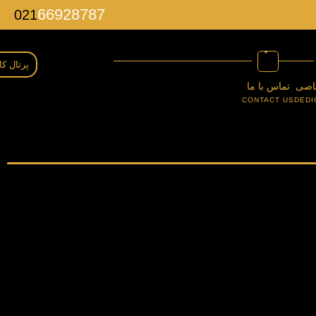
66928787
021
پرتال کا
اصی
تماس با ما
CONTACT US
DEDI