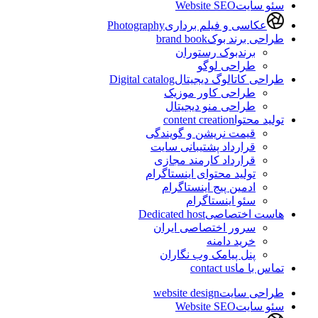
سئو سایت
Website SEO
عکاسی و فیلم برداری
Photography
طراحی برند بوک
brand book
برندبوک رستوران
طراحی لوگو
طراحی کاتالوگ دیجیتال
Digital catalog
طراحی کاور موزیک
طراحی منو دیجیتال
تولید محتوا
content creation
قیمت نریشن و گویندگی
قرارداد پشتیبانی سایت
قرارداد کارمند مجازی
تولید محتوای اینستاگرام
ادمین پیج اینستاگرام
سئو اینستاگرام
هاست اختصاصی
Dedicated host
سرور اختصاصی ایران
خرید دامنه
پنل پیامک وب نگاران
تماس با ما
contact us
طراحی سایت
website design
سئو سایت
Website SEO