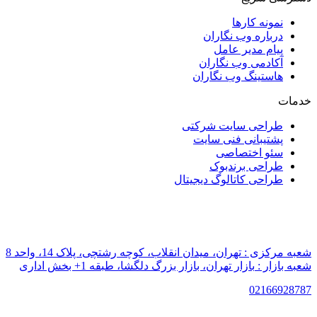
نمونه کارها
درباره وب نگاران
پیام مدیر عامل
آکادمی وب نگاران
هاستینگ وب نگاران
خدمات
طراحی سایت شرکتی
پشتیبانی فنی سایت
سئو اختصاصی
طراحی برندبوک
طراحی کاتالوگ دیجیتال
شعبه مرکزی :
تهران، میدان انقلاب، کوچه رشتچی، پلاک 14، واحد 8
شعبه بازار :
بازار تهران، بازار بزرگ دلگشا، طبقه 1+ بخش اداری
021
66928787