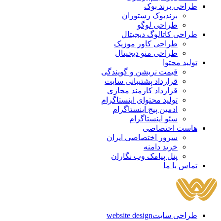
طراحی برند بوک
برندبوک رستوران
طراحی لوگو
طراحی کاتالوگ دیجیتال
طراحی کاور موزیک
طراحی منو دیجیتال
تولید محتوا
قیمت نریشن و گویندگی
قرارداد پشتیبانی سایت
قرارداد کارمند مجازی
تولید محتوای اینستاگرام
ادمین پیج اینستاگرام
سئو اینستاگرام
هاست اختصاصی
سرور اختصاصی ایران
خرید دامنه
پنل پیامک وب نگاران
تماس با ما
طراحی سایت
website design