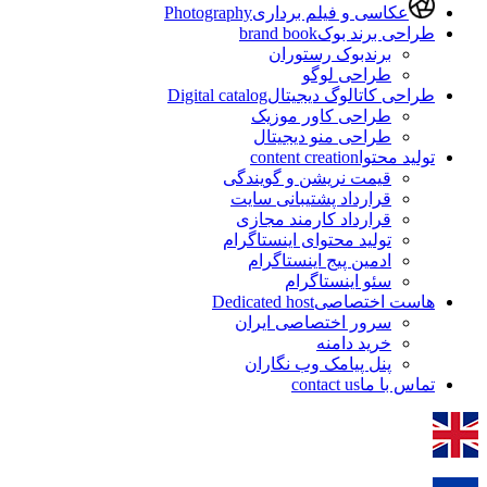
عکاسی و فیلم برداری
Photography
طراحی برند بوک
brand book
برندبوک رستوران
طراحی لوگو
طراحی کاتالوگ دیجیتال
Digital catalog
طراحی کاور موزیک
طراحی منو دیجیتال
تولید محتوا
content creation
قیمت نریشن و گویندگی
قرارداد پشتیبانی سایت
قرارداد کارمند مجازی
تولید محتوای اینستاگرام
ادمین پیج اینستاگرام
سئو اینستاگرام
هاست اختصاصی
Dedicated host
سرور اختصاصی ایران
خرید دامنه
پنل پیامک وب نگاران
تماس با ما
contact us