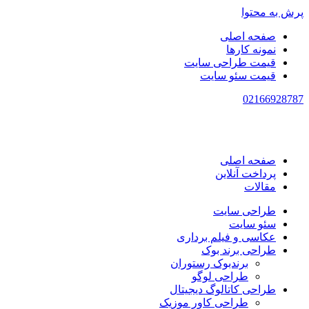
پرش به محتوا
صفحه اصلی
نمونه کارها
قیمت طراحی سایت
قیمت سئو سایت
021
66928787
صفحه اصلی
پرداخت آنلاین
مقالات
طراحی سایت
سئو سایت
عکاسی و فیلم برداری
طراحی برند بوک
برندبوک رستوران
طراحی لوگو
طراحی کاتالوگ دیجیتال
طراحی کاور موزیک