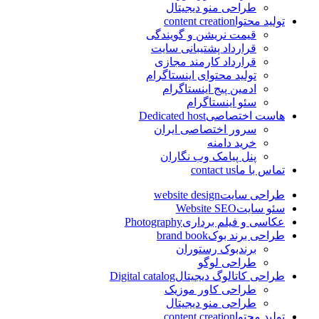
طراحی منو دیجیتال
تولید محتوا
content creation
قیمت نریشن و گویندگی
قرارداد پشتیبانی سایت
قرارداد کارمند مجازی
تولید محتوای اینستاگرام
ادمین پیج اینستاگرام
سئو اینستاگرام
هاست اختصاصی
Dedicated host
سرور اختصاصی ایران
خرید دامنه
پنل پیامک وب نگاران
تماس با ما
contact us
طراحی سایت
website design
سئو سایت
Website SEO
عکاسی و فیلم برداری
Photography
طراحی برند بوک
brand book
برندبوک رستوران
طراحی لوگو
طراحی کاتالوگ دیجیتال
Digital catalog
طراحی کاور موزیک
طراحی منو دیجیتال
تولید محتوا
content creation