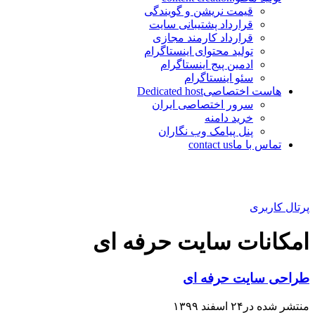
قیمت نریشن و گویندگی
قرارداد پشتیبانی سایت
قرارداد کارمند مجازی
تولید محتوای اینستاگرام
ادمین پیج اینستاگرام
سئو اینستاگرام
هاست اختصاصی
Dedicated host
سرور اختصاصی ایران
خرید دامنه
پنل پیامک وب نگاران
تماس با ما
contact us
پرتال کاربری
امکانات سایت حرفه ای
طراحی سایت حرفه ای
منتشر شده در۲۴ اسفند ۱۳۹۹