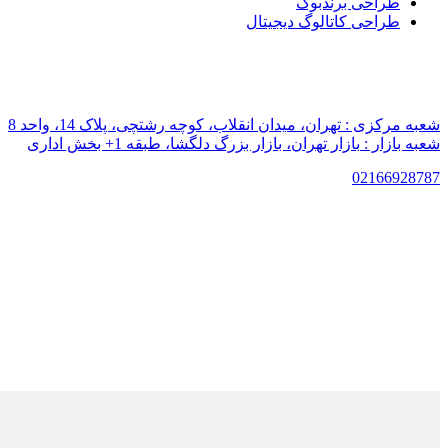
طراحی برندبوک
طراحی کاتالوگ دیجیتال
شعبه مرکزی :
تهران، میدان انقلاب، کوچه رشتچی، پلاک 14، واحد 8
شعبه بازار :
بازار تهران، بازار بزرگ دلگشا، طبقه 1+ بخش اداری
021
66928787