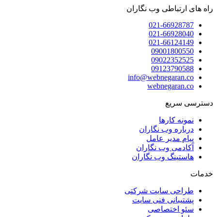
راه های ارتباطی وب نگاران
021-66928787
021-66928040
021-66124149
09001800550
09022352525
09123790588
info@webnegaran.co
webnegaran.co
دسترسی سریع
نمونه کارها
درباره وب نگاران
پیام مدیر عامل
آکادمی وب نگاران
هاستینگ وب نگاران
خدمات
طراحی سایت شرکتی
پشتیبانی فنی سایت
سئو اختصاصی