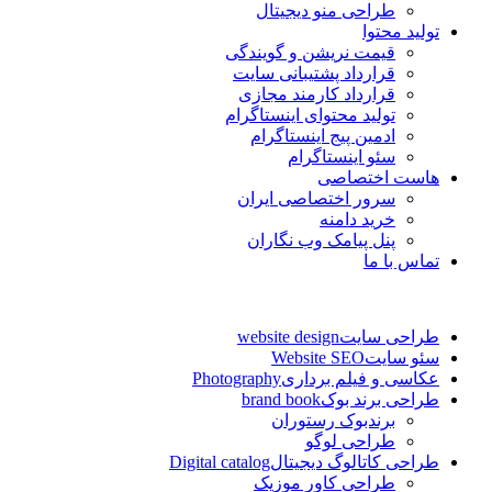
طراحی منو دیجیتال
تولید محتوا
قیمت نریشن و گویندگی
قرارداد پشتیبانی سایت
قرارداد کارمند مجازی
تولید محتوای اینستاگرام
ادمین پیج اینستاگرام
سئو اینستاگرام
هاست اختصاصی
سرور اختصاصی ایران
خرید دامنه
پنل پیامک وب نگاران
تماس با ما
طراحی سایت
website design
سئو سایت
Website SEO
عکاسی و فیلم برداری
Photography
طراحی برند بوک
brand book
برندبوک رستوران
طراحی لوگو
طراحی کاتالوگ دیجیتال
Digital catalog
طراحی کاور موزیک