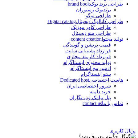
طراحی برند بوک
brand book
برندبوک رستوران
طراحی لوگو
طراحی کاتالوگ دیجیتال
Digital catalog
طراحی کاور موزیک
طراحی منو دیجیتال
تولید محتوا
content creation
قیمت نریشن و گویندگی
قرارداد پشتیبانی سایت
قرارداد کارمند مجازی
تولید محتوای اینستاگرام
ادمین پیج اینستاگرام
سئو اینستاگرام
هاست اختصاصی
Dedicated host
سرور اختصاصی ایران
خرید دامنه
پنل پیامک وب نگاران
تماس با ما
contact us
پرتال کاربری