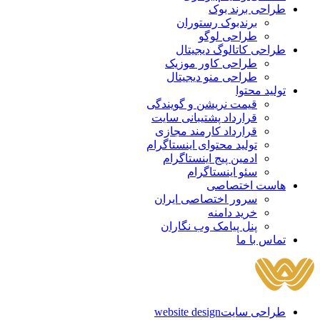
طراحی برند بوک
برندبوک رستوران
طراحی لوگو
طراحی کاتالوگ دیجیتال
طراحی کاور موزیک
طراحی منو دیجیتال
تولید محتوا
قیمت نریشن و گویندگی
قرارداد پشتیبانی سایت
قرارداد کارمند مجازی
تولید محتوای اینستاگرام
ادمین پیج اینستاگرام
سئو اینستاگرام
هاست اختصاصی
سرور اختصاصی ایران
خرید دامنه
پنل پیامک وب نگاران
تماس با ما
طراحی سایت
website design