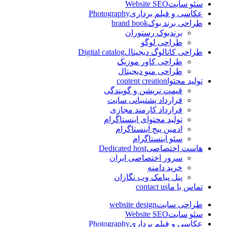
سئو سایت
Website SEO
عکاسی و فیلم برداری
Photography
طراحی برند بوک
brand book
برندبوک رستوران
طراحی لوگو
طراحی کاتالوگ دیجیتال
Digital catalog
طراحی کاور موزیک
طراحی منو دیجیتال
تولید محتوا
content creation
قیمت نریشن و گویندگی
قرارداد پشتیبانی سایت
قرارداد کارمند مجازی
تولید محتوای اینستاگرام
ادمین پیج اینستاگرام
سئو اینستاگرام
هاست اختصاصی
Dedicated host
سرور اختصاصی ایران
خرید دامنه
پنل پیامک وب نگاران
تماس با ما
contact us
طراحی سایت
website design
سئو سایت
Website SEO
عکاسی و فیلم برداری
Photography